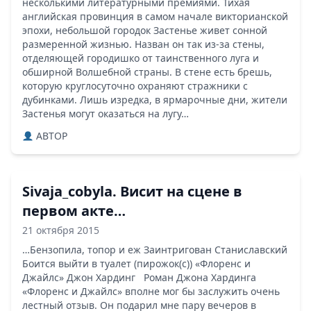
несколькими литературными премиями. Тихая
английская провинция в самом начале викторианской
эпохи, небольшой городок Застенье живет сонной
размеренной жизнью. Назван он так из-за стены,
отделяющей городишко от таинственного луга и
обширной Волшебной страны. В стене есть брешь,
которую круглосуточно охраняют стражники с
дубинками. Лишь изредка, в ярмарочные дни, жители
Застенья могут оказаться на лугу…
ABTOP
Sivaja_cobyla. Висит на сцене в
первом акте…
21 октября 2015
…Бензопила, топор и еж Заинтригован Станиславский
Боится выйти в туалет (пирожок(с)) «Флоренс и
Джайлс» Джон Хардинг Роман Джона Хардинга
«Флоренс и Джайлс» вполне мог бы заслужить очень
лестный отзыв. Он подарил мне пару вечеров в