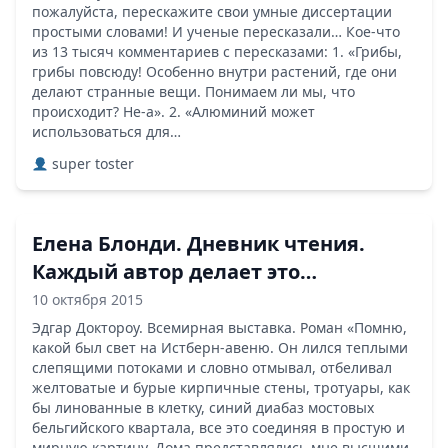
пожалуйста, перескажите свои умные диссертации
простыми словами! И ученые пересказали… Кое-что
из 13 тысяч комментариев с пересказами: 1. «Грибы,
грибы повсюду! Особенно внутри растений, где они
делают странные вещи. Понимаем ли мы, что
происходит? Не-а». 2. «Алюминий может
использоваться для…
super toster
Елена Блонди. Дневник чтения.
Каждый автор делает это…
10 октября 2015
Эдгар Доктороу. Всемирная выставка. Роман «Помню,
какой был свет на Истберн-авеню. Он лился теплыми
слепящими потоками и словно отмывал, отбеливал
желтоватые и бурые кирпичные стены, тротуары, как
бы линованные в клетку, синий диабаз мостовых
бельгийского квартала, все это соединяя в простую и
мирную картину. Дома представлялись мне высшими