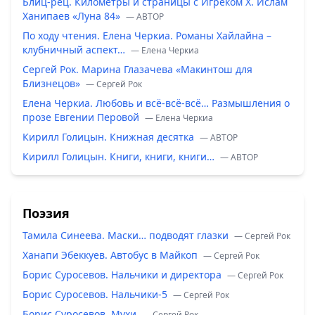
Блиц-рец. Километры и страницы с Игреком Х. Ислам
Ханипаев «Луна 84»
— ABTOP
По ходу чтения. Елена Черкиа. Романы Хайлайна –
клубничный аспект…
— Елена Черкиа
Сергей Рок. Марина Глазачева «Макинтош для
Близнецов»
— Сергей Рок
Елена Черкиа. Любовь и всё-всё-всё… Размышления о
прозе Евгении Перовой
— Елена Черкиа
Кирилл Голицын. Книжная десятка
— ABTOP
Кирилл Голицын. Книги, книги, книги…
— ABTOP
Поэзия
Тамила Синеева. Маски… подводят глазки
— Сергей Рок
Ханапи Эбеккуев. Автобус в Майкоп
— Сергей Рок
Борис Суросевов. Нальчики и директора
— Сергей Рок
Борис Суросевов. Нальчики-5
— Сергей Рок
Борис Суросевов. Мухи
— Сергей Рок