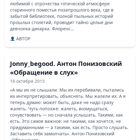
любимой с отрочества готической атмосфере
старинного поместья позапрошлого века, где в
забытой библиотеке, полной пыльных историй
прошлых столетий, проводит тайно целые дни
девчонка-дикарка. Флоренс…
ABTOP
Jonny_begood. Антон Понизовский
«Обращение в слух»
16 октября 2015
«А мы их не слышали. Мы их перебивали, пытались
их интерпретировать, объяснять. Мы жалели их. А я
теперь думаю: может быть, даже не надо сразу
жалеть. Чуть попозже: жалеть, возмущаться,
сочувствовать — но сначала услышать. Такими, как
есть. Это самое важное: не такими, как хочется, не
придуманными — а такими, как есть. Просто слушать.
Заставить себя замолчать». Антон Понизовский
«Обращение…