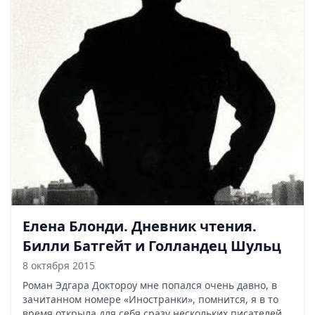
Елена Блонди. Дневник чтения.
Билли Батгейт и Голландец Шульц
8 октября 2015
Роман Эдгара Доктороу мне попался очень давно, в
зачитанном номере «Иностранки», помнится, я в то
время открыла для себя сразу нескольких писателей,