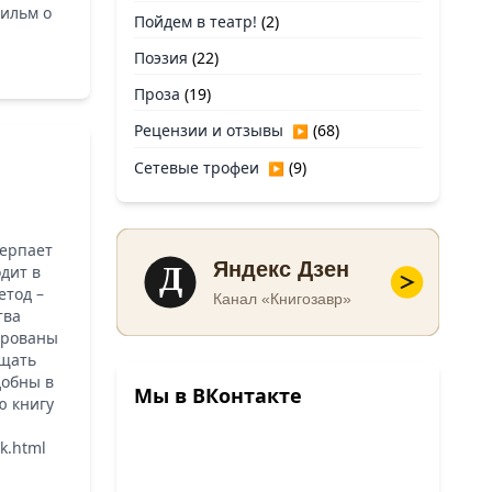
Фильм о
Пойдем в театр!
(2)
Поэзия
(22)
Проза
(19)
Рецензии и отзывы
(68)
▶
Сетевые трофеи
(9)
▶
черпает
Д
Яндекс Дзен
дит в
етод –
Канал «Книгозавр»
тва
ированы
ещать
добны в
Мы в ВКонтакте
ю книгу
ok.html