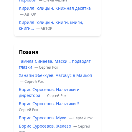
— Елена Черкиа
Кирилл Голицын. Книжная десятка
— ABTOP
Кирилл Голицын. Книги, книги,
книги…
— ABTOP
Поэзия
Тамила Синеева. Маски… подводят
глазки
— Сергей Рок
Ханапи Эбеккуев. Автобус в Майкоп
— Сергей Рок
Борис Суросевов. Нальчики и
директора
— Сергей Рок
Борис Суросевов. Нальчики-5
—
Сергей Рок
Борис Суросевов. Мухи
— Сергей Рок
Борис Суросевов. Железо
— Сергей