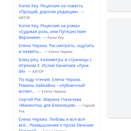
Koree Key. Рецензия на повесть
«Прощай, дорогая редакция»
—
ABTOP
Koree Key. Рецензия на роман
«Судовая роль, или Путешествие
Вероники»
— Koree Key
Елена Черкиа. Рассмотреть, ощутить
и назвать…
— Елена Черкиа
Блиц-рец. Километры и страницы с
Игреком Х. Ислам Ханипаев «Луна
84»
— ABTOP
По ходу чтения. Елена Черкиа.
Романы Хайлайна – клубничный
аспект…
— Елена Черкиа
Сергей Рок. Марина Глазачева
«Макинтош для Близнецов»
— Сергей
Рок
Елена Черкиа. Любовь и всё-всё-
всё… Размышления о прозе Евгении
Перовой