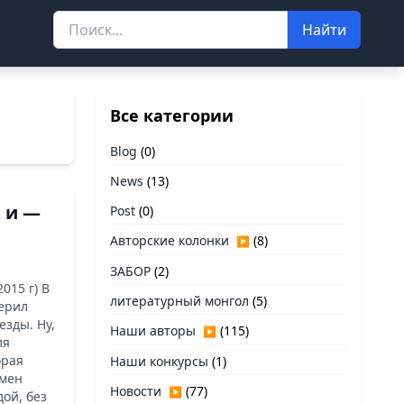
Найти
Все категории
Blog
(0)
News
(13)
и и —
Post
(0)
Авторские колонки
(8)
▶
ЗАБОР
(2)
015 г) В
литературный монгол
(5)
ерил
езды. Ну,
Наши авторы
(115)
▶
ля
орая
Наши конкурсы
(1)
умен
Новости
(77)
▶
ой, без