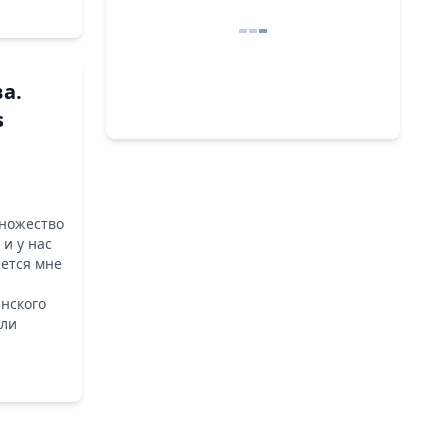
а.
s
множество
 и у нас
жется мне
анского
или