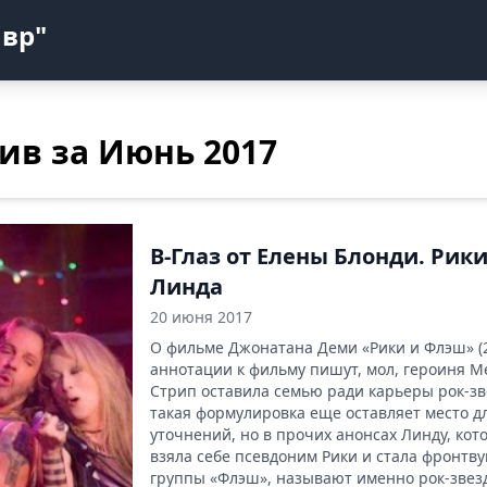
авр"
ив за Июнь 2017
В-Глаз от Елены Блонди. Рик
Линда
20 июня 2017
О фильме Джонатана Деми «Рики и Флэш» (2
аннотации к фильму пишут, мол, героиня М
Стрип оставила семью ради карьеры рок-зв
такая формулировка еще оставляет место д
уточнений, но в прочих анонсах Линду, кот
взяла себе псевдоним Рики и стала фронтв
группы «Флэш», называют именно рок-звезд