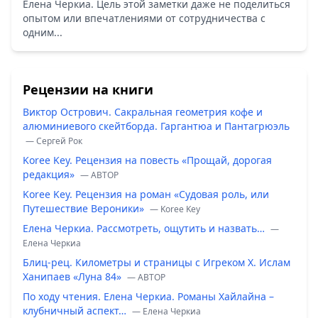
Елена Черкиа. Цель этой заметки даже не поделиться
опытом или впечатлениями от сотрудничества с
одним...
Рецензии на книги
Виктор Острович. Сакральная геометрия кофе и
алюминиевого скейтборда. Гаргантюа и Пантагрюэль
— Сергей Рок
Koree Key. Рецензия на повесть «Прощай, дорогая
редакция»
— ABTOP
Koree Key. Рецензия на роман «Судовая роль, или
Путешествие Вероники»
— Koree Key
Елена Черкиа. Рассмотреть, ощутить и назвать…
—
Елена Черкиа
Блиц-рец. Километры и страницы с Игреком Х. Ислам
Ханипаев «Луна 84»
— ABTOP
По ходу чтения. Елена Черкиа. Романы Хайлайна –
клубничный аспект…
— Елена Черкиа