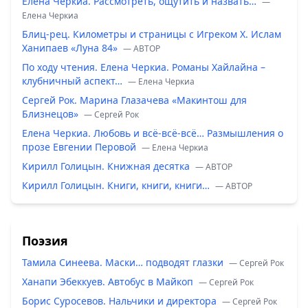
Елена Черкиа. Рассмотреть, ощутить и назвать…
—
Елена Черкиа
Блиц-рец. Километры и страницы с Игреком Х. Ислам
Ханипаев «Луна 84»
— ABTOP
По ходу чтения. Елена Черкиа. Романы Хайлайна –
клубничный аспект…
— Елена Черкиа
Сергей Рок. Марина Глазачева «Макинтош для
Близнецов»
— Сергей Рок
Елена Черкиа. Любовь и всё-всё-всё… Размышления о
прозе Евгении Перовой
— Елена Черкиа
Кирилл Голицын. Книжная десятка
— ABTOP
Кирилл Голицын. Книги, книги, книги…
— ABTOP
Поэзия
Тамила Синеева. Маски… подводят глазки
— Сергей Рок
Ханапи Эбеккуев. Автобус в Майкоп
— Сергей Рок
Борис Суросевов. Нальчики и директора
— Сергей Рок