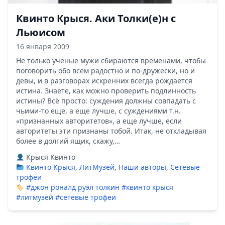
Квинто Крыся. Аки Толки(е)н с
Льюисом
16 января 2009
Не только ученые мужи сбираются временами, чтобы
поговорить обо всём радостно и по-дружески, но и
девы, и в разговорах искренних всегда рождается
истина. Знаете, как можно проверить подлинность
истины? Всё просто: суждения должны совпадать с
чьими-то еще, а еще лучше, с суждениями т.н.
«признанных авторитетов», а еще лучше, если
авторитеты эти признаны тобой. Итак, не откладывая
более в долгий ящик, скажу,…
Крыся Квинто
Квинто Крыся
,
ЛитМузей
,
Наши авторы
,
Сетевые
трофеи
#джон роналд руэл толкин
#квинто крыся
#литмузей
#сетевые трофеи