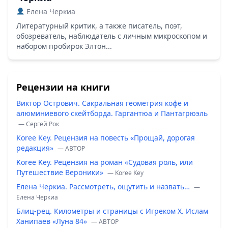
Елена Черкиа
Литературный критик, а также писатель, поэт,
обозреватель, наблюдатель с личным микроскопом и
набором пробирок Элтон...
Рецензии на книги
Виктор Острович. Сакральная геометрия кофе и
алюминиевого скейтборда. Гаргантюа и Пантагрюэль
— Сергей Рок
Koree Key. Рецензия на повесть «Прощай, дорогая
редакция»
— ABTOP
Koree Key. Рецензия на роман «Судовая роль, или
Путешествие Вероники»
— Koree Key
Елена Черкиа. Рассмотреть, ощутить и назвать…
—
Елена Черкиа
Блиц-рец. Километры и страницы с Игреком Х. Ислам
Ханипаев «Луна 84»
— ABTOP