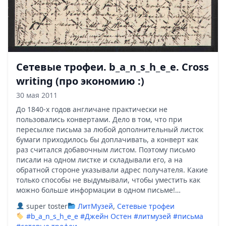
Сетевые трофеи. b_a_n_s_h_e_e. Cross
writing (про экономию :)
30 мая 2011
До 1840-х годов англичане практически не
пользовались конвертами. Дело в том, что при
пересылке письма за любой дополнительный листок
бумаги приходилось бы доплачивать, а конверт как
раз считался добавочным листом. Поэтому письмо
писали на одном листке и складывали его, а на
обратной стороне указывали адрес получателя. Какие
только способы не выдумывали, чтобы уместить как
можно больше информации в одном письме!…
super toster
ЛитМузей
,
Сетевые трофеи
#b_a_n_s_h_e_e
#Джейн Остен
#литмузей
#письма