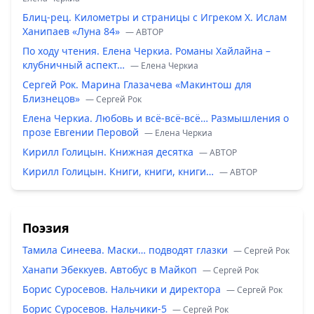
Блиц-рец. Километры и страницы с Игреком Х. Ислам
Ханипаев «Луна 84»
— ABTOP
По ходу чтения. Елена Черкиа. Романы Хайлайна –
клубничный аспект…
— Елена Черкиа
Сергей Рок. Марина Глазачева «Макинтош для
Близнецов»
— Сергей Рок
Елена Черкиа. Любовь и всё-всё-всё… Размышления о
прозе Евгении Перовой
— Елена Черкиа
Кирилл Голицын. Книжная десятка
— ABTOP
Кирилл Голицын. Книги, книги, книги…
— ABTOP
Поэзия
Тамила Синеева. Маски… подводят глазки
— Сергей Рок
Ханапи Эбеккуев. Автобус в Майкоп
— Сергей Рок
Борис Суросевов. Нальчики и директора
— Сергей Рок
Борис Суросевов. Нальчики-5
— Сергей Рок