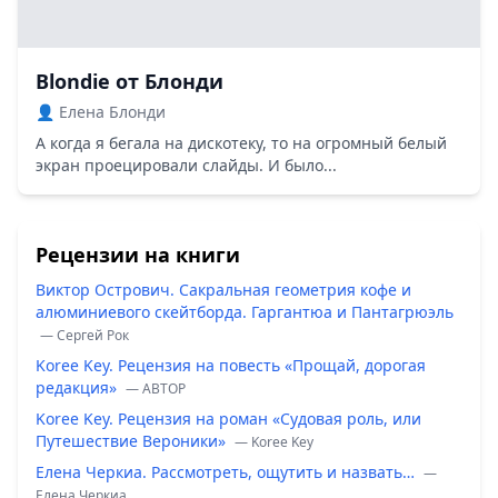
Blondie от Блонди
👤 Елена Блонди
А когда я бегала на дискотеку, то на огромный белый
экран проецировали слайды. И было...
Рецензии на книги
Виктор Острович. Сакральная геометрия кофе и
алюминиевого скейтборда. Гаргантюа и Пантагрюэль
— Сергей Рок
Koree Key. Рецензия на повесть «Прощай, дорогая
редакция»
— ABTOP
Koree Key. Рецензия на роман «Судовая роль, или
Путешествие Вероники»
— Koree Key
Елена Черкиа. Рассмотреть, ощутить и назвать…
—
Елена Черкиа