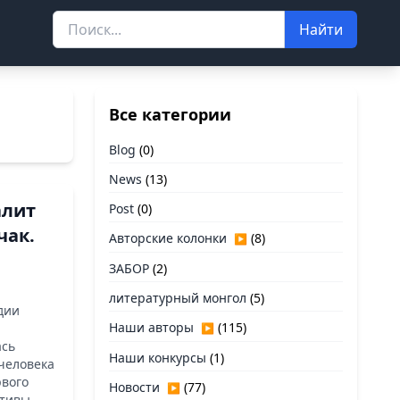
Найти
Все категории
Blog
(0)
News
(13)
алит
Post
(0)
чак.
Авторские колонки
(8)
▶
ЗАБОР
(2)
литературный монгол
(5)
дии
Наши авторы
(115)
▶
ась
Наши конкурсы
(1)
«человека
рвого
Новости
(77)
▶
ктивы.