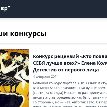
авр"
ши конкурсы
Конкурс рецензий «Кто похв
СЕБЯ лучше всех?» Елена Кол
Детектив от первого лица
4 февраля 2014
Большой конкурс портала КНИГОЗАВР и сту
ФОРМИНГА! Кто похвалит СЕБЯ лучше всех?
(картинка отсюда) Несколько раз принимал
писать эту авторецензию как бы от имени 
со стороны», но — нет. Авто так авто. От пе
лица, да. Я очень-очень-очень люблю дете