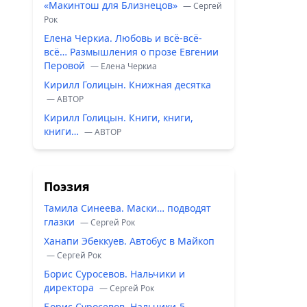
«Макинтош для Близнецов»
— Сергей
Рок
Елена Черкиа. Любовь и всё-всё-
всё… Размышления о прозе Евгении
Перовой
— Елена Черкиа
Кирилл Голицын. Книжная десятка
— ABTOP
Кирилл Голицын. Книги, книги,
книги…
— ABTOP
Поэзия
Тамила Синеева. Маски… подводят
глазки
— Сергей Рок
Ханапи Эбеккуев. Автобус в Майкоп
— Сергей Рок
Борис Суросевов. Нальчики и
директора
— Сергей Рок
Борис Суросевов. Нальчики-5