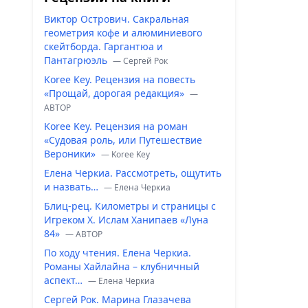
Виктор Острович. Сакральная
геометрия кофе и алюминиевого
скейтборда. Гаргантюа и
Пантагрюэль
— Сергей Рок
Koree Key. Рецензия на повесть
«Прощай, дорогая редакция»
—
ABTOP
Koree Key. Рецензия на роман
«Судовая роль, или Путешествие
Вероники»
— Koree Key
Елена Черкиа. Рассмотреть, ощутить
и назвать…
— Елена Черкиа
Блиц-рец. Километры и страницы с
Игреком Х. Ислам Ханипаев «Луна
84»
— ABTOP
По ходу чтения. Елена Черкиа.
Романы Хайлайна – клубничный
аспект…
— Елена Черкиа
Сергей Рок. Марина Глазачева