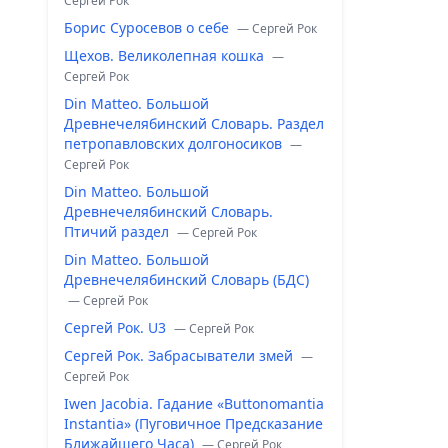
Сергей Рок
Борис Суросевов о себе
— Сергей Рок
Щехов. Великолепная кошка
—
Сергей Рок
Din Matteo. Большой
Древнечелябинский Словарь. Раздел
петропавловских долгоносиков
—
Сергей Рок
Din Matteo. Большой
Древнечелябинский Словарь.
Птичий раздел
— Сергей Рок
Din Matteo. Большой
Древнечелябинский Словарь (БДС)
— Сергей Рок
Сергей Рок. U3
— Сергей Рок
Сергей Рок. Забрасыватели змей
—
Сергей Рок
Iwen Jacobia. Гадание «Buttonomantia
Instantia» (Пуговичное Предсказание
Ближайшего Часа)
— Сергей Рок