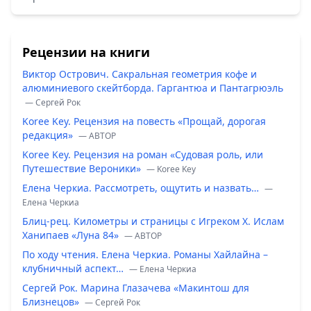
Рецензии на книги
Виктор Острович. Сакральная геометрия кофе и
алюминиевого скейтборда. Гаргантюа и Пантагрюэль
— Сергей Рок
Koree Key. Рецензия на повесть «Прощай, дорогая
редакция»
— ABTOP
Koree Key. Рецензия на роман «Судовая роль, или
Путешествие Вероники»
— Koree Key
Елена Черкиа. Рассмотреть, ощутить и назвать…
—
Елена Черкиа
Блиц-рец. Километры и страницы с Игреком Х. Ислам
Ханипаев «Луна 84»
— ABTOP
По ходу чтения. Елена Черкиа. Романы Хайлайна –
клубничный аспект…
— Елена Черкиа
Сергей Рок. Марина Глазачева «Макинтош для
Близнецов»
— Сергей Рок