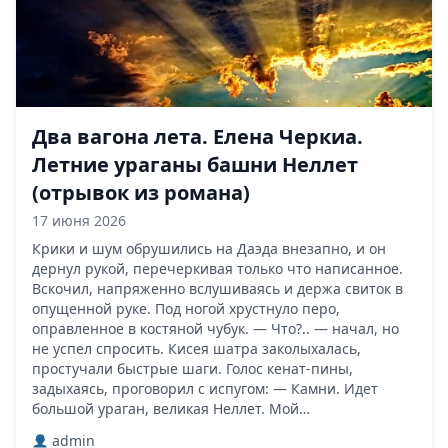
Два вагона лета. Елена Черкиа.
Летние ураганы башни Неллет
(отрывок из романа)
17 июня 2026
Крики и шум обрушились на Даэда внезапно, и он
дернул рукой, перечеркивая только что написанное.
Вскочил, напряженно вслушиваясь и держа свиток в
опущенной руке. Под ногой хрустнуло перо,
оправленное в костяной чубук. — Что?.. — начал, но
не успел спросить. Кисея шатра заколыхалась,
простучали быстрые шаги. Голос кенат-пины,
задыхаясь, проговорил с испугом: — Камни. Идет
большой ураган, великая Неллет. Мой…
admin