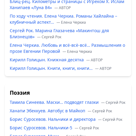
Блиц-рец. Километры и страницы с Игреком Х. Ислам
Ханипаев «Луна 84»
— ABTOP
По ходу чтения. Елена Черкиа. Романы Хайлайна –
клубничный аспект…
— Елена Черкиа
Сергей Рок. Марина Глазачева «Макинтош для
Близнецов»
— Сергей Рок
Елена Черкиа. Любовь и всё-всё-всё… Размышления о
прозе Евгении Перовой
— Елена Черкиа
Кирилл Голицын. Книжная десятка
— ABTOP
Кирилл Голицын. Книги, книги, книги…
— ABTOP
Поэзия
Тамила Синеева. Маски… подводят глазки
— Сергей Рок
Ханапи Эбеккуев. Автобус в Майкоп
— Сергей Рок
Борис Суросевов. Нальчики и директора
— Сергей Рок
Борис Суросевов. Нальчики-5
— Сергей Рок