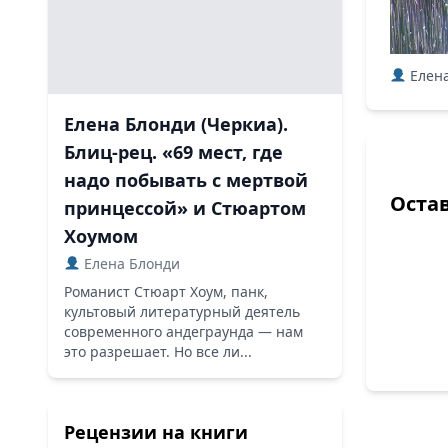
Елена
Елена Блонди (Черкиа).
Блиц-рец. «69 мест, где
надо побывать с мертвой
Оста
принцессой» и Стюартом
Хоумом
Елена Блонди
Романист Стюарт Хоум, панк,
культовый литературный деятель
современного андеграунда — нам
это разрешает. Но все ли...
Рецензии на книги