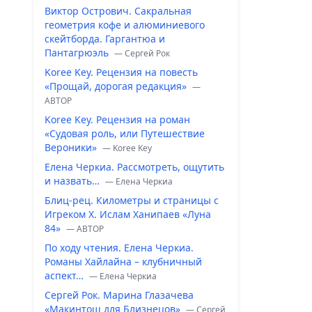
Виктор Острович. Сакральная
геометрия кофе и алюминиевого
скейтборда. Гаргантюа и
Пантагрюэль
— Сергей Рок
Koree Key. Рецензия на повесть
«Прощай, дорогая редакция»
—
ABTOP
Koree Key. Рецензия на роман
«Судовая роль, или Путешествие
Вероники»
— Koree Key
Елена Черкиа. Рассмотреть, ощутить
и назвать…
— Елена Черкиа
Блиц-рец. Километры и страницы с
Игреком Х. Ислам Ханипаев «Луна
84»
— ABTOP
По ходу чтения. Елена Черкиа.
Романы Хайлайна – клубничный
аспект…
— Елена Черкиа
Сергей Рок. Марина Глазачева
«Макинтош для Близнецов»
— Сергей