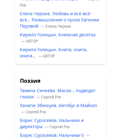
Рок
Елена Черкиа. Любовь и всё-всё-
всё… Размышления о прозе Евгении
Перовой
— Елена Черкиа
Кирилл Голицын. Книжная десятка
— ABTOP
Кирилл Голицын. Книги, книги,
книги…
— ABTOP
Поэзия
Тамила Синеева. Маски… подводят
глазки
— Сергей Рок
Ханапи Эбеккуев. Автобус в Майкоп
— Сергей Рок
Борис Суросевов. Нальчики и
директора
— Сергей Рок
Борис Суросевов. Нальчики-5
—