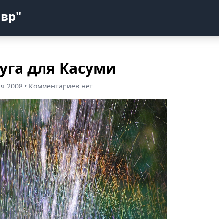
авр"
уга для Касуми
ря 2008 • Комментариев нет