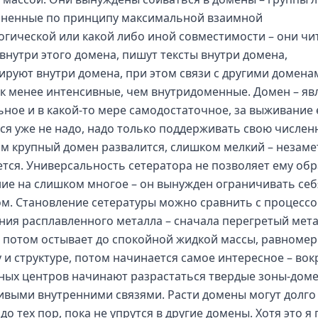
ненные по принципу максимальной взаимной
огической или какой либо иной совместимости – они чи
 внутри этого домена, пишут тексты внутри домена,
ируют внутри домена, при этом связи с другими домена
к менее интенсивные, чем внутридоменные. Домен – яв
ьное и в какой-то мере самодостаточное, за выживание
ся уже не надо, надо только поддерживать свою числен
м крупный домен развалится, слишком мелкий – незаме
ется. Универсальность сетератора не позволяет ему об
ие на слишком многое – он вынужден ограничивать себ
м. Становление сетературы можно сравнить с процесс
ния расплавленного металла – сначала перегретый мет
, потом остывает до спокойной жидкой массы, равноме
у и структуре, потом начинается самое интересное – вок
ных центров начинают разрастаться твердые зоны-доме
ивыми внутренними связями. Расти домены могут долго 
до тех пор, пока не упрутся в другие домены. Хотя это я