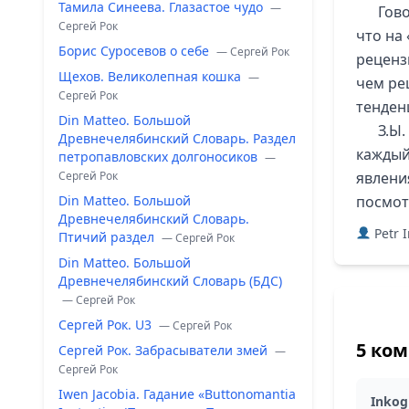
Тамила Синеева. Глазастое чудо
—
Гово
Сергей Рок
что на
Борис Суросевов о себе
— Сергей Рок
реценз
Щехов. Великолепная кошка
—
чем рец
Сергей Рок
тенден
Din Matteo. Большой
З.Ы
Древнечелябинский Словарь. Раздел
каждый
петропавловских долгоносиков
—
Сергей Рок
явлени
Din Matteo. Большой
посмотр
Древнечелябинский Словарь.
Petr 
Птичий раздел
— Сергей Рок
Din Matteo. Большой
Древнечелябинский Словарь (БДС)
— Сергей Рок
Сергей Рок. U3
— Сергей Рок
5 ко
Сергей Рок. Забрасыватели змей
—
Сергей Рок
Iwen Jacobia. Гадание «Buttonomantia
Inkog