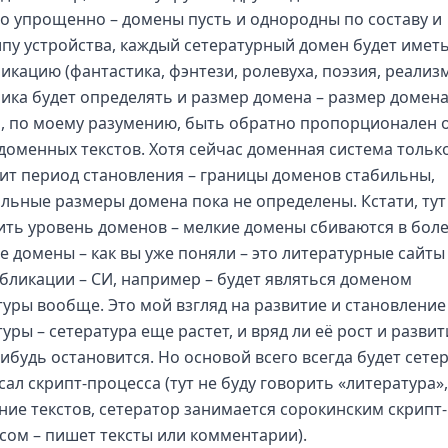
о упрощенно – домены пусть и однородны по составу и
пу устройства, каждый сетературный домен будет имет
икацию (фантастика, фэнтези, ролевуха, поэзия, реализ
ика будет определять и размер домена – размер домен
, по моему разумению, быть обратно пропорционален 
доменных текстов. Хотя сейчас доменная система тольк
ит период становления – границы доменов стабильны,
льные размеры домена пока не определены. Кстати, ту
ить уровень доменов – мелкие домены сбиваются в бол
е домены – как вы уже поняли – это литературные сайты
бликации – СИ, например – будет являться доменом
туры вообще. Это мой взгляд на развитие и становление
уры – сетература еще растет, и вряд ли её рост и развит
нибудь остановится. Но основой всего всегда будет сете
ал скрипт-процесса (тут не буду говорить «литература»,
ние текстов, сетератор занимается сорокинским скрипт-
сом – пишет тексты или комментарии).