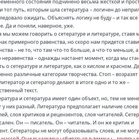
ременного состояния подчинено весьма жесткой и прос
 и тот путь, которым шла сетература – логичен до непри
ледовало ожидать. Объяснять логику не буду – и так все
. Да и поняли, наверное, уже.
а мы можем говорить о сетературе и литературе, ставя 
нак примерного равенства, но скоро нам придется стави
ства – не то, что там что-то больше, а что-то меньше, а
 неравенства – однажды настанет момент, когда мы ста
ь о сетературе и литературе, как о кислом и красном. Д
енно различные категории творчества. Стоп – возразят
литератор и сетератор делают в итоге одно и то же –
ственный текст.
ратура и сетература имеет один объект, но, тем не мене
т у них разный. Литература предполагает наличие слоев 
лей, слоя критиков и рецензентов, слоя читателей. Сете
сален. Он — писатель. Он – читатель. И он же критик и
ент. Сетераторы не могут образовывать слоев, и не мог
 массой. Они вынуждены сбиваться в домены – группы 