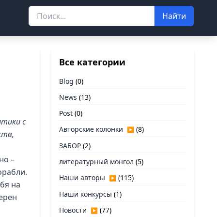
Найти
Все категории
Blog
(0)
News
(13)
Post
(0)
итики с
Авторские колонки
(8)
▶
ств,
ЗАБОР
(2)
но –
литературный монгол
(5)
орабли.
Наши авторы
(115)
▶
ебя на
Наши конкурсы
(1)
верен
Новости
(77)
▶