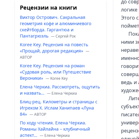
до сов
Рецензии на книги
логике
Виктор Острович. Сакральная
Этого с
геометрия кофе и алюминиевого
поймете
скейтборда. Гаргантюа и
Пок
Пантагрюэль
— Сергей Рок
ними з
Koree Key. Рецензия на повесть
неравен
«Прощай, дорогая редакция»
—
ABTOP
именно
Koree Key. Рецензия на роман
говорит
«Судовая роль, или Путешествие
соверш
Вероники»
— Koree Key
ведь и 
Елена Черкиа. Рассмотреть, ощутить
художе
и назвать…
— Елена Черкиа
Лите
Блиц-рец. Километры и страницы с
субъек
Игреком Х. Ислам Ханипаев «Луна
84»
писате
— ABTOP
универ
По ходу чтения. Елена Черкиа.
Романы Хайлайна – клубничный
реценз
аспект…
— Елена Черкиа
единой