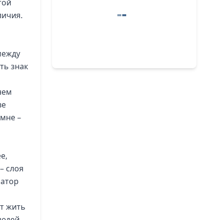
той
личия.
между
ть знак
нем
ве
 мне –
е,
– слоя
ратор
ут жить
людей,