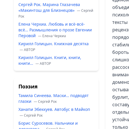
Сергей Рок. Марина Глазачева
объеди
«Макинтош для Близнецов»
— Сергей
психол
Рок
тексты
Елена Черкиа. Любовь и всё-всё-
реценз
всё… Размышления о прозе Евгении
Перовой
— Елена Черкиа
порядо
Кирилл Голицын. Книжная десятка
стабил
— ABTOP
бороть
Кирилл Голицын. Книги, книги,
слишко
книги…
— ABTOP
рассос
вниман
домено
Поэзия
остыва
Тамила Синеева. Маски… подводят
бурлит
глазки
— Сергей Рок
состав
Ханапи Эбеккуев. Автобус в Майкоп
отдель
— Сергей Рок
устойч
Борис Суросевов. Нальчики и
только 
директора