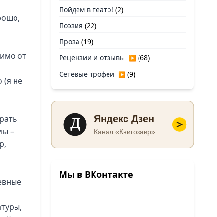
Пойдем в театр!
(2)
рошо,
Поэзия
(22)
Проза
(19)
симо от
Рецензии и отзывы
(68)
▶
Сетевые трофеи
(9)
▶
 (я не
Д
брать
Яндекс Дзен
мы –
Канал «Книгозавр»
р,
Мы в ВКонтакте
невные
атуры,