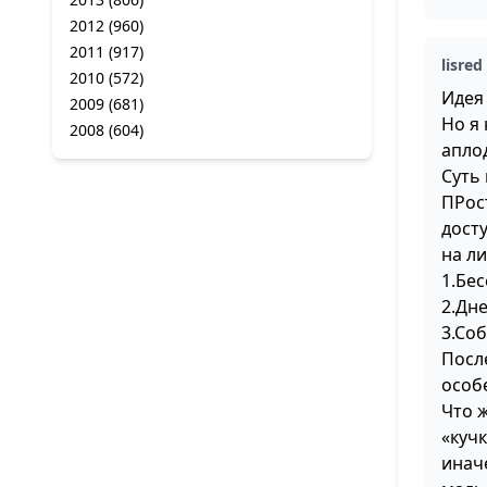
2012
(960)
2011
(917)
lisred
2010
(572)
Идея
2009
(681)
Но я 
2008
(604)
аплод
Суть
ПРос
дост
на ли
1.Бе
2.Дн
3.Со
Посл
особ
Что ж
«куч
инач