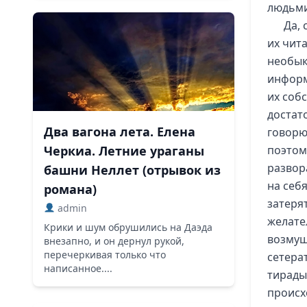
людьми
Да, 
их чит
необык
информ
их соб
достат
Два вагона лета. Елена
говорю
Черкиа. Летние ураганы
поэтом
развор
башни Неллет (отрывок из
на себ
романа)
затеря
admin
желате
Крики и шум обрушились на Даэда
возмущ
внезапно, и он дернул рукой,
перечеркивая только что
сетера
написанное....
тирады
происх