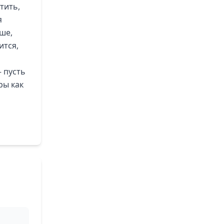
тить,
я
ше,
ится,
 пусть
ры как