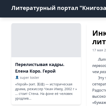
Литературный портал "Книгоз
Инк
лит
17 мая 
Лит
Перелистывая кадры.
первог
Елена Коро. Герой
чем ра
super toster
Эту
сетерат
«Герой» (кит. 英雄) — историческая
драма, режиссер Чжан Имоу, 2002 г »
Радост
… стоит Стена. На фоне её человек
высоко
уродлив...
«бумаж