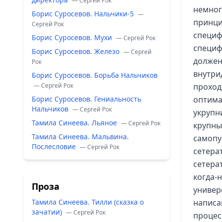
— Сергей Рок
немног
Борис Суросевов. Нальчики-5
—
принци
Сергей Рок
специф
Борис Суросевов. Мухи
— Сергей Рок
специф
Борис Суросевов. Железо
— Сергей
должен
Рок
внутри
Борис Суросевов. Борьба Нальчиков
— Сергей Рок
проход
Борис Суросевов. Гениальность
оптима
Нальчиков
— Сергей Рок
укрупн
Тамила Синеева. Льяное
— Сергей Рок
крупны
Тамила Синеева. Мальвина.
самопу
Послесловие
— Сергей Рок
сетера
сетерат
когда-
Проза
универс
Тамила Синеева. Тилли (сказка о
написа
зачатии)
— Сергей Рок
процес