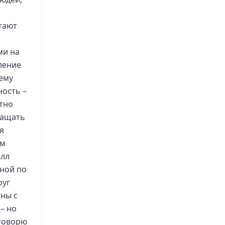
тают
ми на
ление
 ему
ность –
тно
ращать
я
ом
алл
рной по
руг
ны с
– но
 говорю