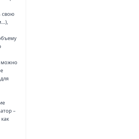
ь свою
м…),
а
объему
о
т можно
ее
 для
ие
ратор –
 как