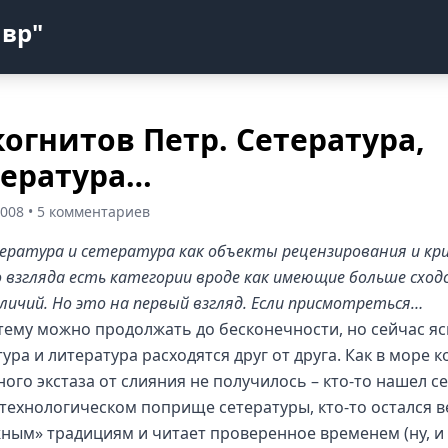
авр"
огнитов Петр. Сетература,
ература…
2008 • 5 комментариев
ература и сетература как объекты рецензирования и кр
о взгляда есть категории вроде как имеющие больше сход
зличий. Но это на первый взгляд. Если присмотреться…
 тему можно продолжать до бесконечности, но сейчас яс
ура и литература расходятся друг от друга. Как в море к
ного экстаза от слияния не получилось – кто-то нашел с
технологическом поприще сетературы, кто-то остался 
ным» традициям и читает проверенное временем (ну, и