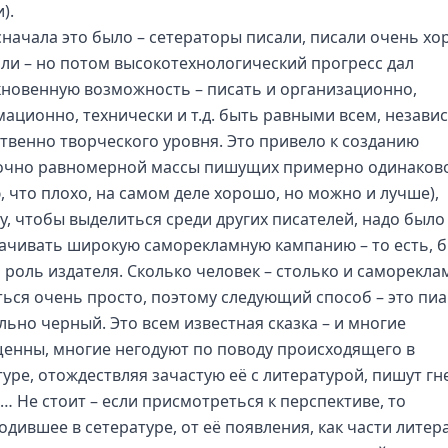
).
сначала это было – сетераторы писали, писали очень хо
али – но потом высокотехнологический прогресс дал
новенную возможность – писать и организационно,
ационно, технически и т.д. быть равными всем, незави
ственно творческого уровня. Это привело к созданию
очно равномерной массы пишущих примерно одинаково
, что плохо, на самом деле хорошо, но можно и лучше),
у, чтобы выделиться среди других писателей, надо было
ачивать широкую саморекламную кампанию – то есть, 
я роль издателя. Сколько человек – столько и саморекла
ться очень просто, поэтому следующий способ – это пиа
льно черный. Это всем известная сказка – и многие
енны, многие негодуют по поводу происходящего в
туре, отождествляя зачастую её с литературой, пишут г
… Не стоит – если присмотреться к перспективе, то
одившее в сетературе, от её появления, как части литер