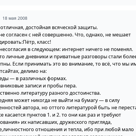
18 мая 2008
 отличная, достойная всяческой защиты.
не согласен с ней совершенно. Что, однако, не мешает
ировать:Пётр, класс!
 несогласия в следующем: интернет ничего не поменял.
то личные дневники и приватные разговоры стали боле
упны. Если принимать это во внимание, то всё, что мы 
тсайтах, делимо на:
седы — в различных формах.
евниковые записи и пробы пера.
бственно литературу разного достоинства.
едняя может никогда не выйти на бумагу — в силу
енностей автора, но оттого литературой быть не переста
е касается пунктов 1. и 2. то они как раз и требуют
кования» их написавших, дружеского пригляда,
е,личностного отношения и тепла, ибо при любой мало