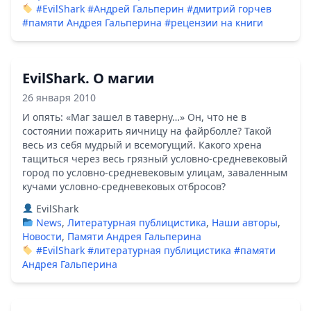
#EvilShark
#Андрей Гальперин
#дмитрий горчев
#памяти Андрея Гальперина
#рецензии на книги
EvilShark. О магии
26 января 2010
И опять: «Маг зашел в таверну…» Он, что не в
состоянии пожарить яичницу на файрболле? Такой
весь из себя мудрый и всемогущий. Какого хрена
тащиться через весь грязный условно-средневековый
город по условно-средневековым улицам, заваленным
кучами условно-средневековых отбросов?
EvilShark
News
,
Литературная публицистика
,
Наши авторы
,
Новости
,
Памяти Андрея Гальперина
#EvilShark
#литературная публицистика
#памяти
Андрея Гальперина