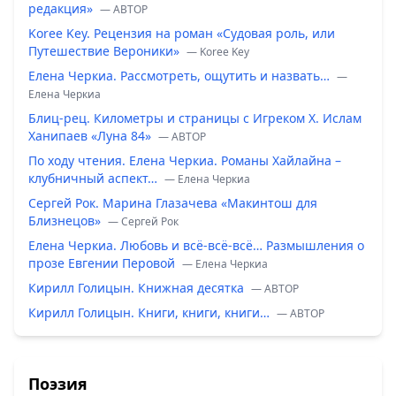
редакция»
— ABTOP
Koree Key. Рецензия на роман «Судовая роль, или
Путешествие Вероники»
— Koree Key
Елена Черкиа. Рассмотреть, ощутить и назвать…
—
Елена Черкиа
Блиц-рец. Километры и страницы с Игреком Х. Ислам
Ханипаев «Луна 84»
— ABTOP
По ходу чтения. Елена Черкиа. Романы Хайлайна –
клубничный аспект…
— Елена Черкиа
Сергей Рок. Марина Глазачева «Макинтош для
Близнецов»
— Сергей Рок
Елена Черкиа. Любовь и всё-всё-всё… Размышления о
прозе Евгении Перовой
— Елена Черкиа
Кирилл Голицын. Книжная десятка
— ABTOP
Кирилл Голицын. Книги, книги, книги…
— ABTOP
Поэзия