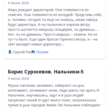
9 июня 2026
Жара рождает директоров. Они появляются из
семечек. Они появляются из желудей. Представь себе,
о, человек: сегодня ты еще не знаешь, какие завтра
будут директора, И на пыльном и жарком ветру
просто шатаются макушку сельдерея, ты думаешь…..
Нет, ты не думаешь. Просто видишь – семена. Но не
тут-то было. Еще один бросок Горячего ветра, и – на
свет выходят новые директора….
Сергей Рок
Поэзия
Борис Суросевов. Нальчики-5
9 июня 2026
Музык наплывы заливают, забирают на дно,
затягивают, затмевают илом, Надо уметь так орать И
Нальчики, научившись, идут и в уши людей
запрягают коней И едет много телег, запряженных,
прямо в уши народов Земли Так Нальчики побеждают