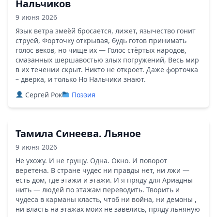
Нальчиков
9 июня 2026
Язык ветра змеёй бросается, лижет, язычество гонит
струёй, Форточку открывая, будь готов принимать
голос веков, но чище их — Голос стёртых народов,
смазанных шершавостью злых погружений, Весь мир
в их течении скрыт. Никто не откроет. Даже форточка
– дверка, и только Но Нальчики знают.
Сергей Рок
Поэзия
Тамила Синеева. Льяное
9 июня 2026
Не ухожу. И не грущу. Одна. Окно. И поворот
веретена. В стране чудес ни правды нет, ни лжи —
есть дом, где этажи и этажи. И я пряду для Ариадны
нить — людей по этажам переводить. Творить и
чудеса в карманы класть, чтоб ни война, ни демоны ,
ни власть на этажах моих не завелись, пряду льняную