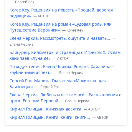
— Сергей Рок
Koree Key. Рецензия на повесть «Прощай, дорогая
редакция»
— ABTOP
Koree Key. Рецензия на роман «Судовая роль, или
Путешествие Вероники»
— Koree Key
Елена Черкиа. Рассмотреть, ощутить и назвать…
—
Елена Черкиа
Блиц-рец. Километры и страницы с Игреком Х. Ислам
Ханипаев «Луна 84»
— ABTOP
По ходу чтения. Елена Черкиа. Романы Хайлайна –
клубничный аспект…
— Елена Черкиа
Сергей Рок. Марина Глазачева «Макинтош для
Близнецов»
— Сергей Рок
Елена Черкиа. Любовь и всё-всё-всё… Размышления о
прозе Евгении Перовой
— Елена Черкиа
Кирилл Голицын. Книжная десятка
— ABTOP
Кирилл Голицын. Книги, книги, книги…
— ABTOP