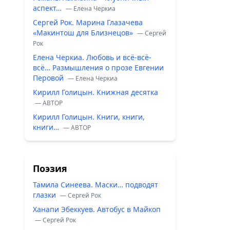
аспект…
— Елена Черкиа
Сергей Рок. Марина Глазачева
«Макинтош для Близнецов»
— Сергей
Рок
Елена Черкиа. Любовь и всё-всё-
всё… Размышления о прозе Евгении
Перовой
— Елена Черкиа
Кирилл Голицын. Книжная десятка
— ABTOP
Кирилл Голицын. Книги, книги,
книги…
— ABTOP
Поэзия
Тамила Синеева. Маски… подводят
глазки
— Сергей Рок
Ханапи Эбеккуев. Автобус в Майкоп
— Сергей Рок