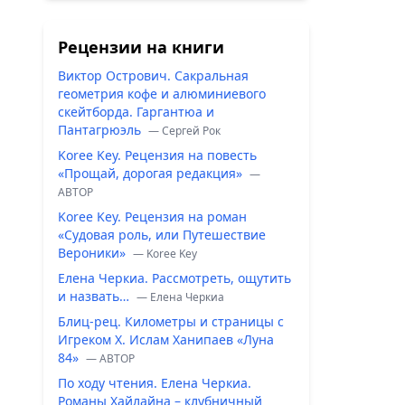
Рецензии на книги
Виктор Острович. Сакральная
геометрия кофе и алюминиевого
скейтборда. Гаргантюа и
Пантагрюэль
— Сергей Рок
Koree Key. Рецензия на повесть
«Прощай, дорогая редакция»
—
ABTOP
Koree Key. Рецензия на роман
«Судовая роль, или Путешествие
Вероники»
— Koree Key
Елена Черкиа. Рассмотреть, ощутить
и назвать…
— Елена Черкиа
Блиц-рец. Километры и страницы с
Игреком Х. Ислам Ханипаев «Луна
84»
— ABTOP
По ходу чтения. Елена Черкиа.
Романы Хайлайна – клубничный