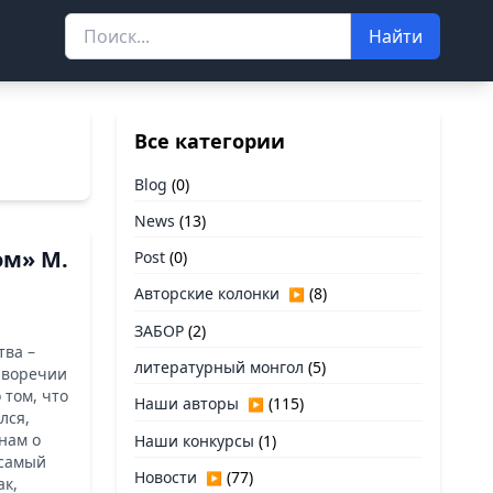
Найти
Все категории
Blog
(0)
News
(13)
ом» М.
Post
(0)
Авторские колонки
(8)
▶
ЗАБОР
(2)
тва –
литературный монгол
(5)
иворечии
 том, что
Наши авторы
(115)
▶
лся,
 нам о
Наши конкурсы
(1)
 самый
Новости
(77)
▶
ак,