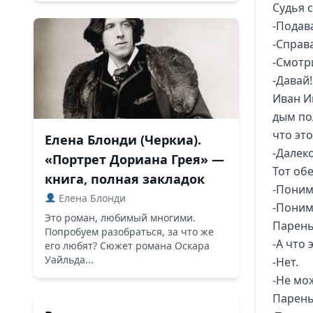
Судья 
-Подав
-Справа
-Смотри
-Давай!
Иван И
дым по
что эт
Елена Блонди (Черкиа).
-Далек
«Портрет Дориана Грея» —
Тот обе
книга, полная закладок
-Поним
Елена Блонди
-Поним
Это роман, любимый многими.
Парень
Попробуем разобраться, за что же
-А что
его любят? Сюжет романа Оскара
Уайльда...
-Нет.
-Не мож
Парень