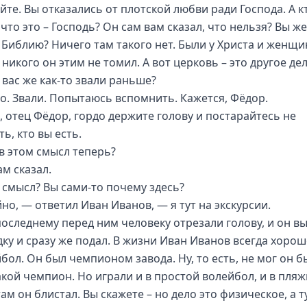
йте. Вы отказались от плотской любви ради Господа. А к
 что это – Господь? Он сам вам сказал, что нельзя? Вы же
 Библию? Ничего там такого нет. Были у Христа и женщи
 никого он этим не томил. А вот церковь – это другое дел
 вас же как-то звали раньше?
о. Звали. Попытаюсь вспомнить. Кажется, Фёдор.
ы, отец Фёдор, гордо держите голову и постарайтесь не
ь, кто вы есть.
 в этом смысл теперь?
ам сказал.
– смысл? Вы сами-то почему здесь?
но, — ответил Иван Иванов, — я тут на экскурсии.
 последнему перед ним человеку отрезали голову, и он в
ку и сразу же подал. В жизни Иван Иванов всегда хорош
бол. Он был чемпионом завода. Ну, то есть, не мог он б
акой чемпион. Но играли и в простой волейбол, и в пляж
там он блистал. Вы скажете – но дело это физическое, а т