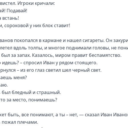
свистел. Игроки кричали:
ай! Подавай!
 встань!
, сороковой у них блок ставит!
ванов покопался в кармане и нашел сигареты. Он закури
летел вдоль толпы, и многое поднимали головы, не пон
о был за запах. Казалось, миром правит беспамятство.
о идешь? – спросил Иван у рядом стоящего.
рнулся – из его глаз светил шел черный свет.
аешь меня?
аю.
 был бледный и страшный.
 это за место, понимаешь?
ет быть, все понимают, а ты – нет, — сказал Иван Ивано
 пожал плечами.