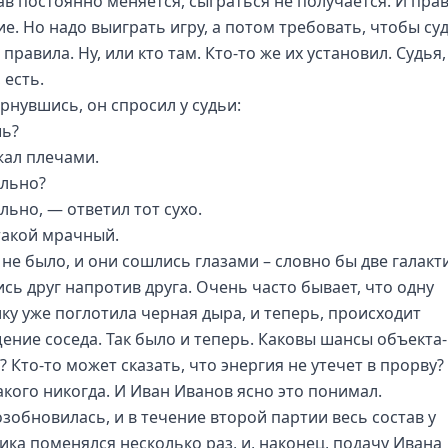
ав постоянно меняется, сыграться не получается. И пра
ие. Но надо выиграть игру, а потом требовать, чтобы су
правила. Ну, или кто там. Кто-то же их установил. Судья,
 есть.
ернувшись, он спросил у судьи:
ь?
жал плечами.
льно?
льно, — ответил тот сухо.
 такой мрачный.
 не было, и они сошлись глазами – словно бы две галакт
ись друг напротив друга. Очень часто бывает, что одну
ику уже поглотила черная дыра, и теперь, происходит
ение соседа. Так было и теперь. Каковы шансы объекта-
 Кто-то может сказать, что энергия не утечет в прорву?
акого никогда. И Иван Иванов ясно это понимал.
озобновилась, и в течение второй партии весь состав у
ика поменялся несколько раз, и, наконец, подачу Ивана