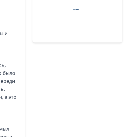
ты и
сь,
до было
переди
ь.
, а это
змыл
 друга