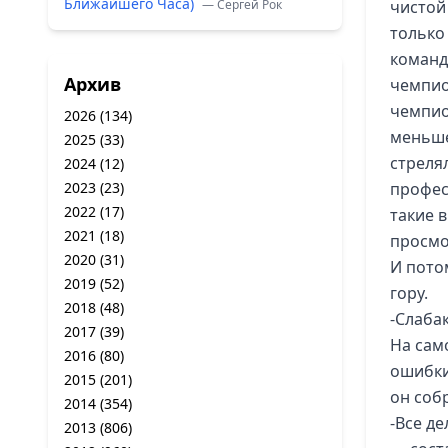
Ближайшего Часа)
— Сергей Рок
чистой
только 
команды
Архив
чемпио
чемпио
2026
(134)
меньше
2025
(33)
стрелял
2024
(12)
2023
(23)
професс
2022
(17)
такие 
2021
(18)
просмо
2020
(31)
И пото
2019
(52)
гору.
2018
(48)
-Слабак
2017
(39)
На сам
2016
(80)
ошибки
2015
(201)
он соб
2014
(354)
-Все де
2013
(806)