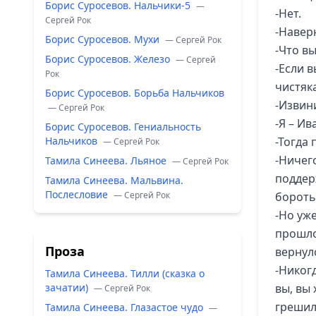
Борис Суросевов. Нальчики-5
—
-Нет.
Сергей Рок
-Наверн
Борис Суросевов. Мухи
— Сергей Рок
-Что вы
Борис Суросевов. Железо
— Сергей
-Если в
Рок
чистяка
Борис Суросевов. Борьба Нальчиков
-Извини
— Сергей Рок
-Я – Ив
Борис Суросевов. Гениальность
Нальчиков
-Тогда 
— Сергей Рок
-Ничег
Тамила Синеева. Льяное
— Сергей Рок
поддер
Тамила Синеева. Мальвина.
Послесловие
— Сергей Рок
боротьс
-Но уж
прошло
Проза
вернулс
-Никог
Тамила Синеева. Тилли (сказка о
зачатии)
вы, вы 
— Сергей Рок
грешил
Тамила Синеева. Глазастое чудо
—