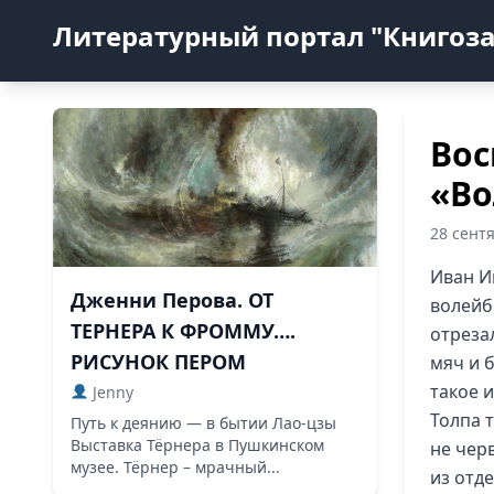
Литературный портал "Книгоз
Вос
«Во
28 сент
Иван И
Дженни Перова. ОТ
волейб
ТЕРНЕРА К ФРОММУ….
отреза
РИСУНОК ПЕРОМ
мяч и б
такое 
Jenny
Толпа 
Путь к деянию — в бытии Лао-цзы
Выставка Тёрнера в Пушкинском
не чер
музее. Тёрнер – мрачный...
из отде