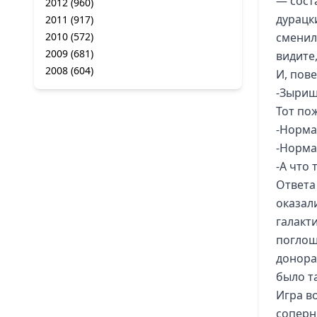
— сост
2012
(960)
дурацк
2011
(917)
2010
(572)
сменил 
2009
(681)
видите,
2008
(604)
И, пов
-Зыриш
Тот по
-Норма
-Норма
-А что
Ответа
оказал
галакт
поглощ
донора?
было т
Игра в
соперн