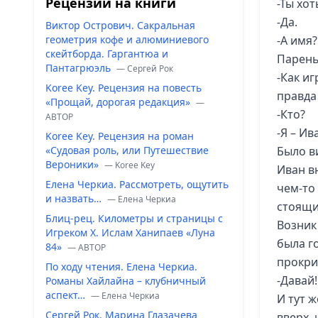
Рецензии на книги
-Ты хо
-Да.
Виктор Острович. Сакральная
геометрия кофе и алюминиевого
-А имя?
скейтборда. Гаргантюа и
Парень
Пантагрюэль
— Сергей Рок
-Как иг
Koree Key. Рецензия на повесть
правда
«Прощай, дорогая редакция»
—
-Кто?
ABTOP
-Я – Ив
Koree Key. Рецензия на роман
«Судовая роль, или Путешествие
Было в
Вероники»
— Koree Key
Иван в
Елена Черкиа. Рассмотреть, ощутить
чем-то
и назвать…
— Елена Черкиа
стоящи
Блиц-рец. Километры и страницы с
Возник
Игреком Х. Ислам Ханипаев «Луна
была г
84»
— ABTOP
прокри
По ходу чтения. Елена Черкиа.
-Давай!
Романы Хайлайна – клубничный
аспект…
— Елена Черкиа
И тут ж
Сергей Рок. Марина Глазачева
вверх, 