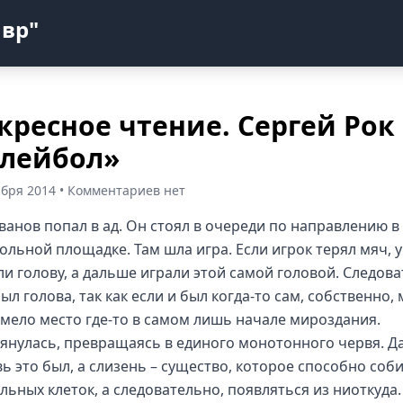
авр"
кресное чтение. Сергей Рок
лейбол»
ября 2014 • Комментариев нет
ванов попал в ад. Он стоял в очереди по направлению в
ольной площадке. Там шла игра. Если игрок терял мяч, у
ли голову, а дальше играли этой самой головой. Следова
ыл голова, так как если и был когда-то сам, собственно, 
имело место где-то в самом лишь начале мироздания.
тянулась, превращаясь в единого монотонного червя. Д
вь это был, а слизень – существо, которое способно соб
льных клеток, а следовательно, появляться из ниоткуда.