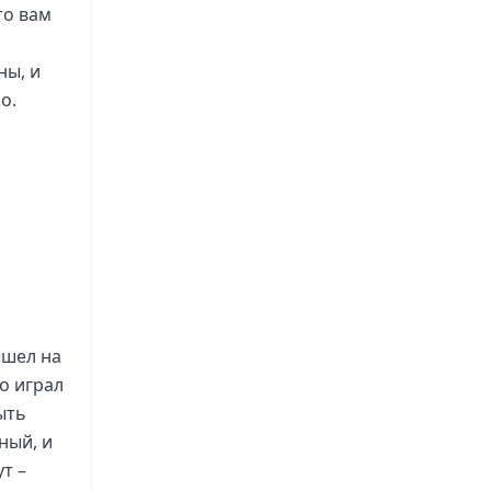
то вам
ны, и
о.
ышел на
о играл
ыть
ный, и
ут –