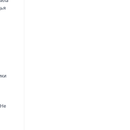
вила
дья
ики
 Не