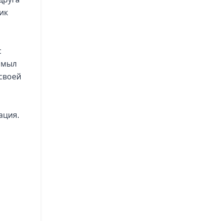
ик
с
омыл
своей
ация.