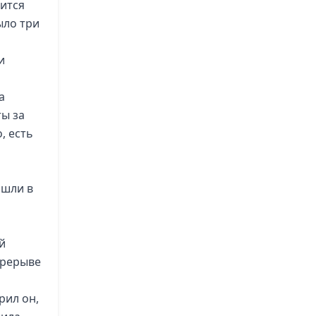
вится
ыло три
и
а
ты за
, есть
ошли в
й
ерерыве
рил он,