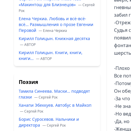
«Макинтош для Близнецов»
— Сергей
гневные
Рок
забил г
Елена Черкиа. Любовь и всё-всё-
-Отреж
всё… Размышления о прозе Евгении
Судья с
Перовой
— Елена Черкиа
появил
Кирилл Голицын. Книжная десятка
— ABTOP
фонтан
Кирилл Голицын. Книги, книги,
шерсть
книги…
— ABTOP
-Плохо
Все пот
Поэзия
-Потому
Он обе
Тамила Синеева. Маски… подводят
глазки
— Сергей Рок
-За чт
Ханапи Эбеккуев. Автобус в Майкоп
-Не зна
— Сергей Рок
-Но вед
Борис Суросевов. Нальчики и
-Да, но
директора
— Сергей Рок
-Женщ