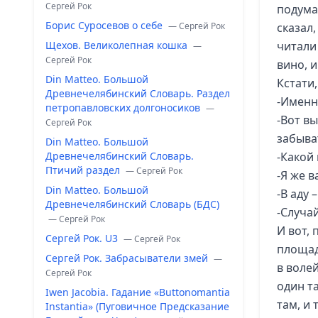
Сергей Рок
подума
Борис Суросевов о себе
— Сергей Рок
сказал,
Щехов. Великолепная кошка
читали
—
Сергей Рок
вино, и
Din Matteo. Большой
Кстати,
Древнечелябинский Словарь. Раздел
-Именн
петропавловских долгоносиков
—
-Вот в
Сергей Рок
забыват
Din Matteo. Большой
Древнечелябинский Словарь.
-Какой
Птичий раздел
— Сергей Рок
-Я же в
Din Matteo. Большой
-В аду 
Древнечелябинский Словарь (БДС)
-Случай
— Сергей Рок
И вот,
Сергей Рок. U3
— Сергей Рок
площад
Сергей Рок. Забрасыватели змей
—
в волей
Сергей Рок
один т
Iwen Jacobia. Гадание «Buttonomantia
там, и 
Instantia» (Пуговичное Предсказание