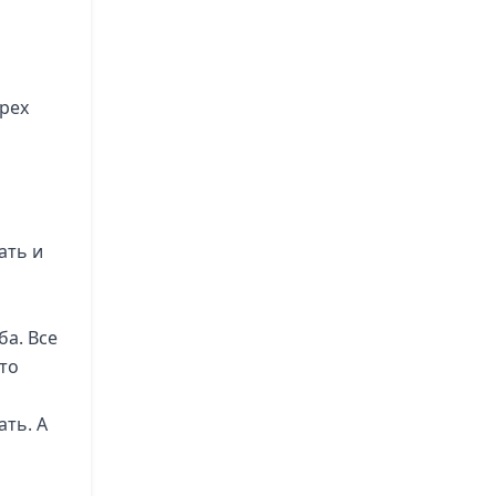
Грех
ать и
ба. Все
то
ать. А