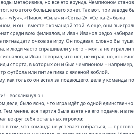
 воды метафизика, но все это ерунда. Чемпионом стано
тот, кто этого больше всего хочет. Так вот, при заводе б
 – «Луч», «Пиво», «Сила» и «Сетка-2». «Сетка-2» была
ном, и он – вместе с командой этой. А еще, они выиграл
нат среди всех филиалов, и Иван Иванов редко набирал
 пятнадцати очков за игру. Он подавал, словно бы пушк
а, и люди часто спрашивали у него – мол, а не играл ли 
ионалов, и Иван говорил, что нет, не играл, но, конечно
виды спорта, в которых он и был чемпионом – например,
тр футбола или питие пива с вяленой воблой.
му, как только он встал за подающего, дела у команды п
и! – воскликнул он.
ом деле, было ясно, что игра идёт до одной единственно
. Тем менее, вся партия была взята на его подаче, и в п
рал вокруг себя остальных игроков:
ло в том, что команда не успевает собраться, — прогово