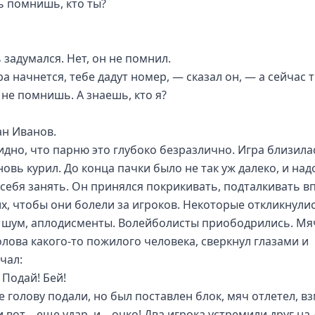
ть помнишь, кто ты?
 задумался. Нет, он не помнил.
ра начнется, тебе дадут номер, — сказал он, — а сейчас 
 не помнишь. А знаешь, кто я?
ан Иванов.
идно, что парню это глубоко безразлично. Игра близила
новь курил. До конца пачки было не так уж далеко, и на
 себя занять. Он принялся покрикивать, подталкивать в
х, чтобы они болели за игроков. Некоторые откликнулис
 шум, аплодисменты. Волейболисты приободрились. Мяч
олова какого-то пожилого человека, сверкнул глазами и
чал:
 Подай! Бей!
е голову подали, но был поставлен блок, мяч отлетел, в
и вот – еще удар, и – очко! Два игрока устремили друг на