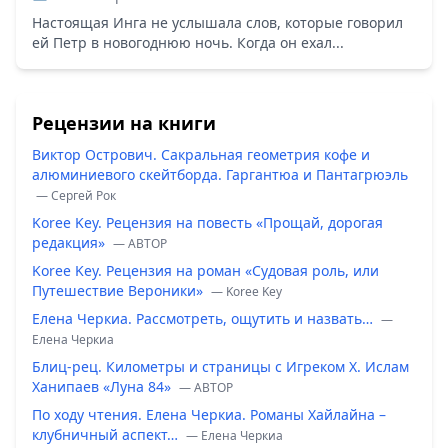
Настоящая Инга не услышала слов, которые говорил
ей Петр в новогоднюю ночь. Когда он ехал...
Рецензии на книги
Виктор Острович. Сакральная геометрия кофе и
алюминиевого скейтборда. Гаргантюа и Пантагрюэль
— Сергей Рок
Koree Key. Рецензия на повесть «Прощай, дорогая
редакция»
— ABTOP
Koree Key. Рецензия на роман «Судовая роль, или
Путешествие Вероники»
— Koree Key
Елена Черкиа. Рассмотреть, ощутить и назвать…
—
Елена Черкиа
Блиц-рец. Километры и страницы с Игреком Х. Ислам
Ханипаев «Луна 84»
— ABTOP
По ходу чтения. Елена Черкиа. Романы Хайлайна –
клубничный аспект…
— Елена Черкиа