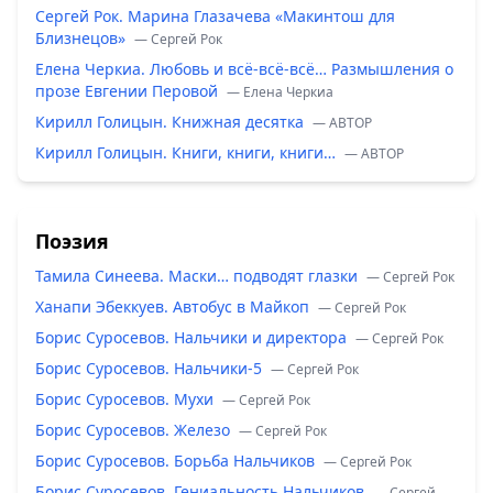
Сергей Рок. Марина Глазачева «Макинтош для
Близнецов»
— Сергей Рок
Елена Черкиа. Любовь и всё-всё-всё… Размышления о
прозе Евгении Перовой
— Елена Черкиа
Кирилл Голицын. Книжная десятка
— ABTOP
Кирилл Голицын. Книги, книги, книги…
— ABTOP
Поэзия
Тамила Синеева. Маски… подводят глазки
— Сергей Рок
Ханапи Эбеккуев. Автобус в Майкоп
— Сергей Рок
Борис Суросевов. Нальчики и директора
— Сергей Рок
Борис Суросевов. Нальчики-5
— Сергей Рок
Борис Суросевов. Мухи
— Сергей Рок
Борис Суросевов. Железо
— Сергей Рок
Борис Суросевов. Борьба Нальчиков
— Сергей Рок
Борис Суросевов. Гениальность Нальчиков
— Сергей