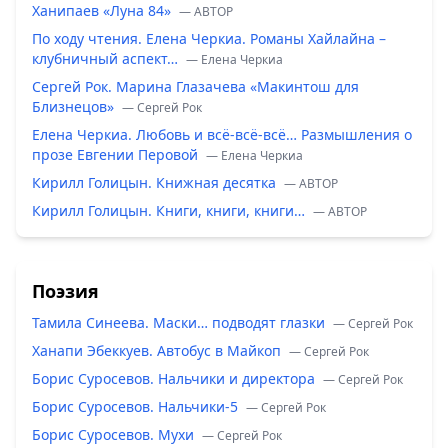
Ханипаев «Луна 84»
— ABTOP
По ходу чтения. Елена Черкиа. Романы Хайлайна –
клубничный аспект…
— Елена Черкиа
Сергей Рок. Марина Глазачева «Макинтош для
Близнецов»
— Сергей Рок
Елена Черкиа. Любовь и всё-всё-всё… Размышления о
прозе Евгении Перовой
— Елена Черкиа
Кирилл Голицын. Книжная десятка
— ABTOP
Кирилл Голицын. Книги, книги, книги…
— ABTOP
Поэзия
Тамила Синеева. Маски… подводят глазки
— Сергей Рок
Ханапи Эбеккуев. Автобус в Майкоп
— Сергей Рок
Борис Суросевов. Нальчики и директора
— Сергей Рок
Борис Суросевов. Нальчики-5
— Сергей Рок
Борис Суросевов. Мухи
— Сергей Рок