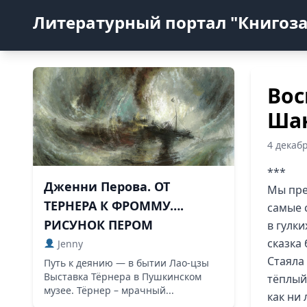
Литературный портал "Книгоз
Вос
Ша
4 декаб
***
Дженни Перова. ОТ
Мы пре
ТЕРНЕРА К ФРОММУ….
самые 
РИСУНОК ПЕРОМ
в гулк
сказка
Jenny
Стаяла
Путь к деянию — в бытии Лао-цзы
Выставка Тёрнера в Пушкинском
тёплый
музее. Тёрнер – мрачный...
как ни