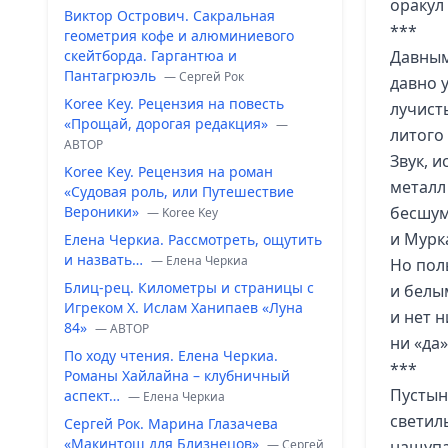
оракул
Виктор Острович. Сакральная
***
геометрия кофе и алюминиевого
скейтборда. Гаргантюа и
Давным
Пантагрюэль
— Сергей Рок
давно 
Koree Key. Рецензия на повесть
лучист
«Прощай, дорогая редакция»
—
литого 
ABTOP
Звук, 
Koree Key. Рецензия на роман
металл
«Судовая роль, или Путешествие
Вероники»
бесшум
— Koree Key
и Мурка
Елена Черкиа. Рассмотреть, ощутить
и назвать…
— Елена Черкиа
Но пол
Блиц-рец. Километры и страницы с
и белым
Игреком Х. Ислам Ханипаев «Луна
и нет н
84»
— ABTOP
ни «да»
По ходу чтения. Елена Черкиа.
***
Романы Хайлайна – клубничный
Пустын
аспект…
— Елена Черкиа
светил
Сергей Рок. Марина Глазачева
«Макинтош для Близнецов»
— Сергей
нащупа