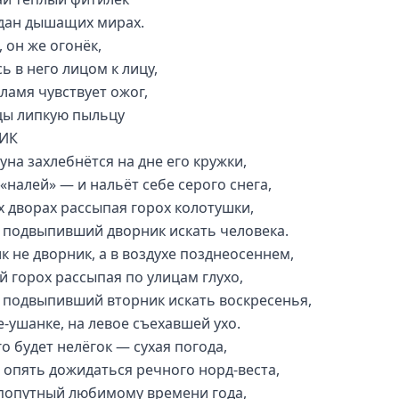
адан дышащих мирах.
 он же огонёк,
ь в него лицом к лицу,
пламя чувствует ожог,
цы липкую пыльцу
ИК
уна захлебнётся на дне его кружки,
«налей» — и нальёт себе серого снега,
их дворах рассыпая горох колотушки,
 подвыпивший дворник искать человека.
к не дворник, а в воздухе позднеосеннем,
й горох рассыпая по улицам глухо,
 подвыпивший вторник искать воскресенья,
е-ушанке, на левое съехавшей ухо.
о будет нелёгок — сухая погода,
, опять дожидаться речного норд-веста,
 попутный любимому времени года,