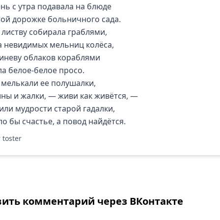
ень с утра подавала на блюде
той дорожке больничного сада.
 листву собирала граблями,
а невидимых мельниц колёса,
синеву облаков кораблями
ла белое-белое просо.
 мелькали ее полушалки,
ны и жалки, — живи как живётся, —
или мудрости старой гадалки,
о бы счастье, а повод найдётся.
 toster
вить комментарий через ВКонтакте