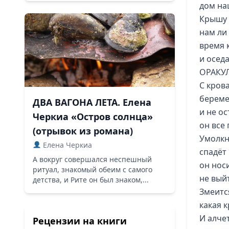
дом на
Крышу 
нам ли 
время 
и оседа
ОРАКУ
С кров
береме
ДВА ВАГОНА ЛЕТА. Елена
и не о
Черкиа «Остров солнца»
он все 
(отрывок из романа)
Умолкн
Елена Черкиа
спадёт
А вокруг совершался неспешный
он нос
ритуал, знакомый обеим с самого
не вый
детства, и Рите он был знаком,...
Змеитс
какая к
И алче
Рецензии на книги