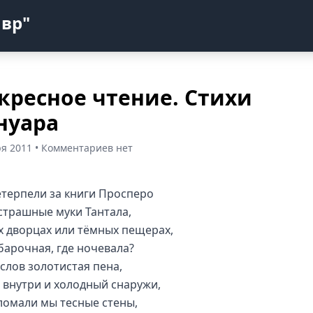
авр"
кресное чтение. Стихи
нуара
ря 2011 • Комментариев нет
терпели за книги Просперо
страшные муки Тантала,
их дворцах или тёмных пещерах,
 барочная, где ночевала?
 слов золотистая пена,
 внутри и холодный снаружи,
 ломали мы тесные стены,