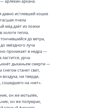
 — арлекин аркана.
-давно истлевшей кошке
угасшая пчела
ый мёд даёт из ложки
в золоте тепла.
истончившийся до ветра,
 до звёздного луча
но проникает в недра —
 ластится, урча.
ыхнёт дыханьем смерти —
 снегом станет свет,
и воздуха, ни тверди,
, сошедшего на «нет».
ник, он же мотылёк,
ьник, он же полумрак,
й тёплый фитилёк