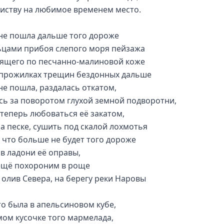
листву на любимое временем место.
не пошла дальше того дороже
цами прибоя слепого моря пейзажа
ящего по песчанно-малиновой коже
 прожилках трещин бездонных дальше
не пошла, раздалась откатом,
сь за поворотом глухой земной подворотни,
теперь любоваться её закатом,
на песке, сушить под скалой лохмотья
 что больше не будет того дороже
 в ладони её оправы,
ещё похороним в роще
 олив Севера, на берегу реки Наровы
то была в апельсиновом кубе,
мом кусочке того мармелада,