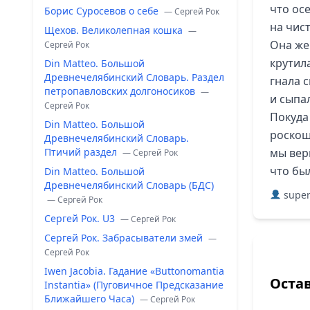
что ос
Борис Суросевов о себе
— Сергей Рок
на чис
Щехов. Великолепная кошка
—
Она же
Сергей Рок
крутил
Din Matteo. Большой
Древнечелябинский Словарь. Раздел
гнала 
петропавловских долгоносиков
—
и сыпа
Сергей Рок
Покуда
Din Matteo. Большой
роскош
Древнечелябинский Словарь.
Птичий раздел
мы вер
— Сергей Рок
что был
Din Matteo. Большой
Древнечелябинский Словарь (БДС)
super
— Сергей Рок
Сергей Рок. U3
— Сергей Рок
Сергей Рок. Забрасыватели змей
—
Сергей Рок
Iwen Jacobia. Гадание «Buttonomantia
Оста
Instantia» (Пуговичное Предсказание
Ближайшего Часа)
— Сергей Рок