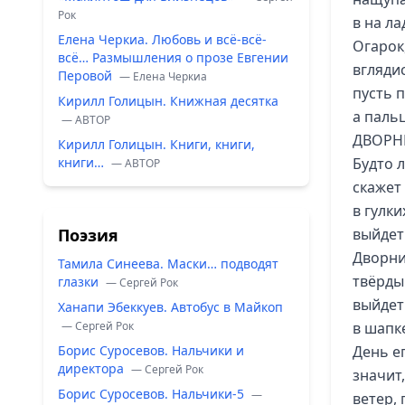
Рок
в на л
Елена Черкиа. Любовь и всё-всё-
Огарок,
всё… Размышления о прозе Евгении
вглядис
Перовой
— Елена Черкиа
пусть 
Кирилл Голицын. Книжная десятка
а паль
— ABTOP
ДВОРН
Кирилл Голицын. Книги, книги,
книги…
Будто л
— ABTOP
скажет 
в гулк
Поэзия
выйдет
Дворни
Тамила Синеева. Маски… подводят
твёрды
глазки
— Сергей Рок
выйдет
Ханапи Эбеккуев. Автобус в Майкоп
— Сергей Рок
в шапк
Борис Суросевов. Нальчики и
День ег
директора
— Сергей Рок
значит
Борис Суросевов. Нальчики-5
—
ветер,