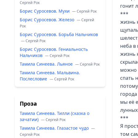
Сергей Рок
гонит 
Борис Суросевов. Мухи
— Сергей Рок
***
Борис Суросевов. Железо
— Сергей
жизнь 
Рок
щупаль
Борис Суросевов. Борьба Нальчиков
шелест
— Сергей Рок
неба в
Борис Суросевов. Гениальность
жизнь 
Нальчиков
— Сергей Рок
скрыла
Тамила Синеева. Льяное
— Сергей Рок
можно 
Тамила Синеева. Мальвина.
спать 
Послесловие
— Сергей Рок
потому
города
мы её 
Проза
лунных
Тамила Синеева. Тилли (сказка о
***
зачатии)
— Сергей Рок
Я прос
Тамила Синеева. Глазастое чудо
—
том са
Сергей Рок