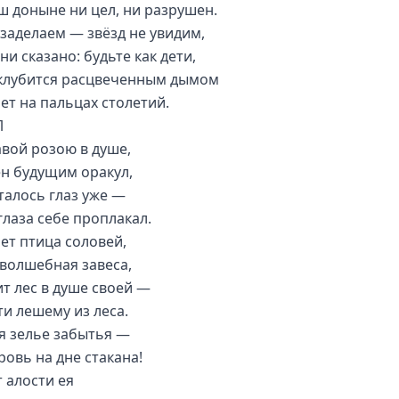
ш доныне ни цел, ни разрушен.
заделаем — звёзд не увидим,
ни сказано: будьте как дети,
клубится расцвеченным дымом
ет на пальцах столетий.
Л
авой розою в душе,
н будущим оракул,
сталось глаз уже —
глаза себе проплакал.
ет птица соловей,
 волшебная завеса,
ит лес в душе своей —
ти лешему из леса.
я зелье забытья —
ровь на дне стакана!
т алости ея