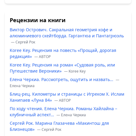
Рецензии на книги
Виктор Острович. Сакральная геометрия кофе и
алюминиевого скейтборда. Гаргантюа и Пантагрюэль
— Сергей Рок
Koree Key. Рецензия на повесть «Прощай, дорогая
редакция»
— ABTOP
Koree Key. Рецензия на роман «Судовая роль, или
Путешествие Вероники»
— Koree Key
Елена Черкиа. Рассмотреть, ощутить и назвать…
—
Елена Черкиа
Блиц-рец. Километры и страницы с Игреком Х. Ислам
Ханипаев «Луна 84»
— ABTOP
По ходу чтения. Елена Черкиа. Романы Хайлайна –
клубничный аспект…
— Елена Черкиа
Сергей Рок. Марина Глазачева «Макинтош для
Близнецов»
— Сергей Рок