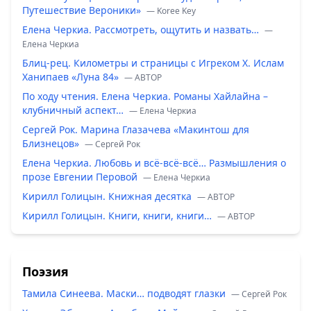
Путешествие Вероники»
— Koree Key
Елена Черкиа. Рассмотреть, ощутить и назвать…
—
Елена Черкиа
Блиц-рец. Километры и страницы с Игреком Х. Ислам
Ханипаев «Луна 84»
— ABTOP
По ходу чтения. Елена Черкиа. Романы Хайлайна –
клубничный аспект…
— Елена Черкиа
Сергей Рок. Марина Глазачева «Макинтош для
Близнецов»
— Сергей Рок
Елена Черкиа. Любовь и всё-всё-всё… Размышления о
прозе Евгении Перовой
— Елена Черкиа
Кирилл Голицын. Книжная десятка
— ABTOP
Кирилл Голицын. Книги, книги, книги…
— ABTOP
Поэзия
Тамила Синеева. Маски… подводят глазки
— Сергей Рок