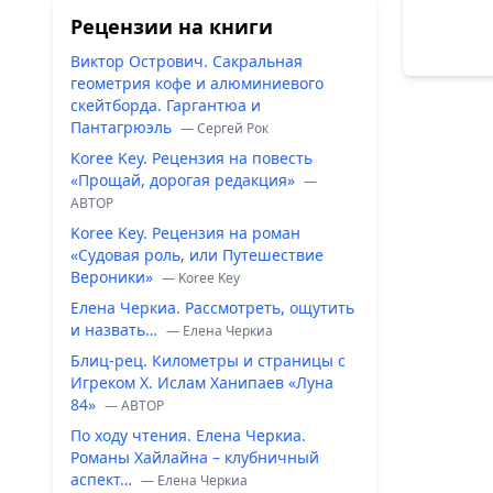
Рецензии на книги
Виктор Острович. Сакральная
геометрия кофе и алюминиевого
скейтборда. Гаргантюа и
Пантагрюэль
— Сергей Рок
Koree Key. Рецензия на повесть
«Прощай, дорогая редакция»
—
ABTOP
Koree Key. Рецензия на роман
«Судовая роль, или Путешествие
Вероники»
— Koree Key
Елена Черкиа. Рассмотреть, ощутить
и назвать…
— Елена Черкиа
Блиц-рец. Километры и страницы с
Игреком Х. Ислам Ханипаев «Луна
84»
— ABTOP
По ходу чтения. Елена Черкиа.
Романы Хайлайна – клубничный
аспект…
— Елена Черкиа