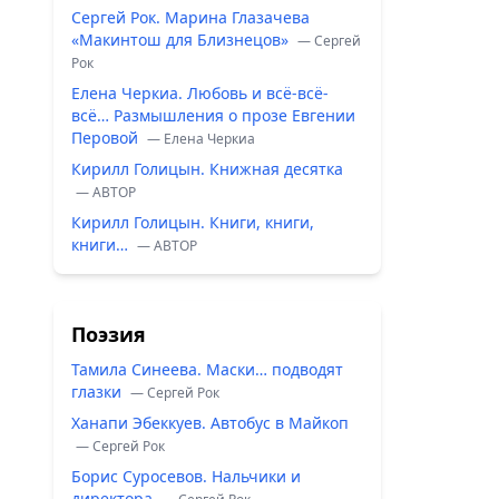
Сергей Рок. Марина Глазачева
«Макинтош для Близнецов»
— Сергей
Рок
Елена Черкиа. Любовь и всё-всё-
всё… Размышления о прозе Евгении
Перовой
— Елена Черкиа
Кирилл Голицын. Книжная десятка
— ABTOP
Кирилл Голицын. Книги, книги,
книги…
— ABTOP
Поэзия
Тамила Синеева. Маски… подводят
глазки
— Сергей Рок
Ханапи Эбеккуев. Автобус в Майкоп
— Сергей Рок
Борис Суросевов. Нальчики и
директора