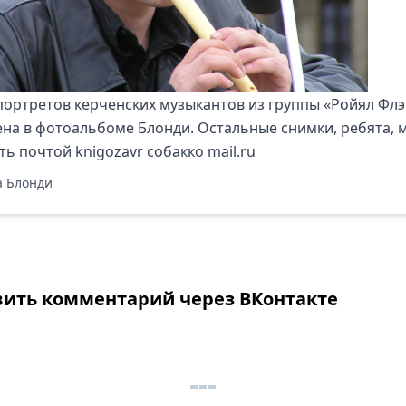
портретов керченских музыкантов из группы «Ройял Фл
ена в
фотоальбоме Блонди
. Остальные снимки, ребята, 
ть почтой knigozavr собакко mail.ru
 Блонди
вить комментарий через ВКонтакте