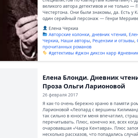
великого автора детективов и не только — 
Честертона. Они были знакомы, да. Есть у 
один серийный персонаж — Генри Мерриве
Елена Черкиа
Авторские колонки
,
дневник чтения
,
Еле
Черкиа
,
Наши авторы
,
Рецензии и отзывы
,
прочитанных романов
#детективы
#джон диксон карр
#дневник
Елена Блонди. Дневник чтен
Проза Ольги Ларионовой
26 февраля 2017
Я как-то очень бережно храню в памяти ро
Ларионовой «Леопард с вершины Килиман
так сильно в юности меня впечатлил, стра
перечитывать. Плюс, конечно же, всех когд
очаровавшая «Чакра Кентавра». Плюс зап
несколько рассказов, что попадались случа