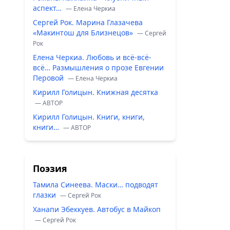
аспект…
— Елена Черкиа
Сергей Рок. Марина Глазачева
«Макинтош для Близнецов»
— Сергей
Рок
Елена Черкиа. Любовь и всё-всё-
всё… Размышления о прозе Евгении
Перовой
— Елена Черкиа
Кирилл Голицын. Книжная десятка
— ABTOP
Кирилл Голицын. Книги, книги,
книги…
— ABTOP
Поэзия
Тамила Синеева. Маски… подводят
глазки
— Сергей Рок
Ханапи Эбеккуев. Автобус в Майкоп
— Сергей Рок