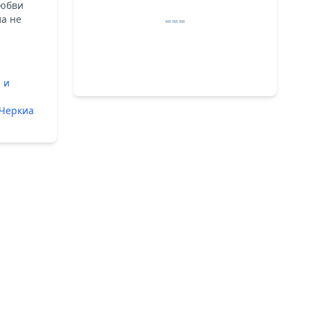
любви
ла не
и
 и
 Черкиа