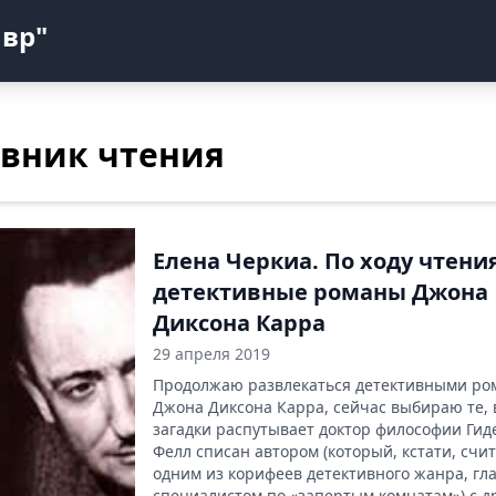
авр"
вник чтения
Елена Черкиа. По ходу чтения
детективные романы Джона
Диксона Карра
29 апреля 2019
Продолжаю развлекаться детективными р
Джона Диксона Карра, сейчас выбираю те, 
загадки распутывает доктор философии Гид
Фелл списан автором (который, кстати, счи
одним из корифеев детективного жанра, г
специалистом по «запертым комнатам») с д