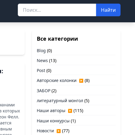
Найти
Все категории
Blog
(0)
News
(13)
:
Post
(0)
Авторские колонки
(8)
▶
ЗАБОР
(2)
литературный монгол
(5)
оманами
Наши авторы
(115)
в которых
▶
еон Фелл.
Наши конкурсы
(1)
тается
лавным
Новости
(77)
▶
ругого