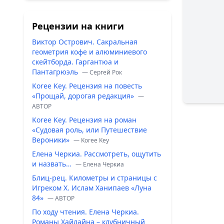
Рецензии на книги
Виктор Острович. Сакральная
геометрия кофе и алюминиевого
скейтборда. Гаргантюа и
Пантагрюэль
— Сергей Рок
Koree Key. Рецензия на повесть
«Прощай, дорогая редакция»
—
ABTOP
Koree Key. Рецензия на роман
«Судовая роль, или Путешествие
Вероники»
— Koree Key
Елена Черкиа. Рассмотреть, ощутить
и назвать…
— Елена Черкиа
Блиц-рец. Километры и страницы с
Игреком Х. Ислам Ханипаев «Луна
84»
— ABTOP
По ходу чтения. Елена Черкиа.
Романы Хайлайна – клубничный