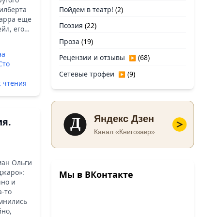
Гилберта
Пойдем в театр!
(2)
Карра еще
Поэзия
(22)
йл, его…
Проза
(19)
на
Рецензии и отзывы
(68)
▶
Сто
Сетевые трофеи
(9)
▶
 чтения
Д
Яндекс Дзен
ия.
Канал «Книгозавр»
ман Ольги
джаро»:
Мы в ВКонтакте
шно и
а-то
омнились
йно,