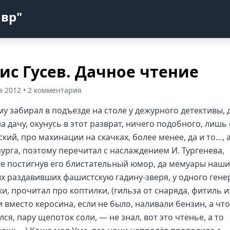
авр"
ис Гусев. Дачное чтение
а 2012 • 2 комментария
му забирал в подъезде на столе у дежурного детективы, 
а дачу, окунусь в этот разврат, ничего подобного, лишь
кий, про махинации на скачках, более менее, да и то…, 
пурга, поэтому перечитал с наслаждением И. Тургенева,
е постигнув его блистательный юмор, да мемуары наши
х раздавивших фашистскую гадину-зверя, у одного гене
и, прочитал про коптилки, (гильза от снаряда, фитиль и
и вместо керосина, если не было, наливали бензин, а чт
ся, пару щепоток соли, — не знал, вот это чтенье, а то