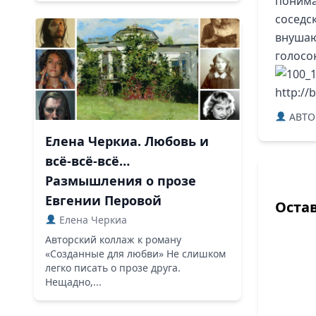
понима
соседс
внушающ
голосо
http://
ABTO
Елена Черкиа. Любовь и
всё-всё-всё…
Размышления о прозе
Евгении Перовой
Оста
Елена Черкиа
Авторский коллаж к роману
«Созданные для любви» Не слишком
легко писать о прозе друга.
Нещадно,...