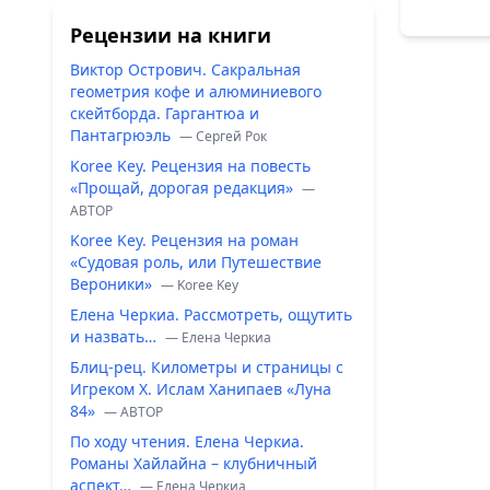
Рецензии на книги
Виктор Острович. Сакральная
геометрия кофе и алюминиевого
скейтборда. Гаргантюа и
Пантагрюэль
— Сергей Рок
Koree Key. Рецензия на повесть
«Прощай, дорогая редакция»
—
ABTOP
Koree Key. Рецензия на роман
«Судовая роль, или Путешествие
Вероники»
— Koree Key
Елена Черкиа. Рассмотреть, ощутить
и назвать…
— Елена Черкиа
Блиц-рец. Километры и страницы с
Игреком Х. Ислам Ханипаев «Луна
84»
— ABTOP
По ходу чтения. Елена Черкиа.
Романы Хайлайна – клубничный
аспект…
— Елена Черкиа