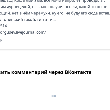
ешь…) Коша моя Ума, все ночи напролёт проводила с
ким дурпецелой, не знаю получилось ли, какой-то он не
ий, нет в нём черёмухи, ну его, не буду его сюда встав
к тоненький такой, ти-ти-ти…
borgusev.livejournal.com/
P
вить комментарий через ВКонтакте