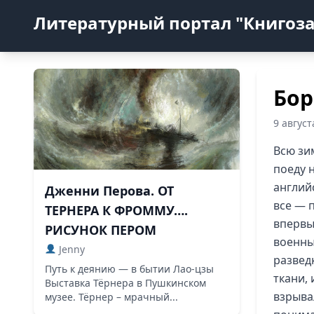
Литературный портал "Книгоз
Бор
9 август
Всю зи
поеду н
английс
Дженни Перова. ОТ
все — 
ТЕРНЕРА К ФРОММУ….
впервы
РИСУНОК ПЕРОМ
военны
Jenny
разведк
Путь к деянию — в бытии Лао-цзы
ткани, 
Выставка Тёрнера в Пушкинском
взрывал
музее. Тёрнер – мрачный...