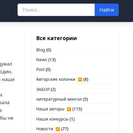
Найти
Все категории
Blog
(0)
News
(13)
думал
Post
(0)
 один,
а наши
Авторские колонки
(8)
▶
ЗАБОР
(2)
х
литературный монгол
(5)
рала
Наши авторы
(115)
▶
з
обы не
Наши конкурсы
(1)
Новости
(77)
▶