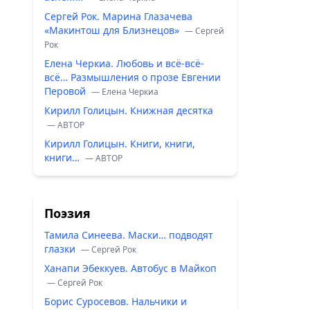
Сергей Рок. Марина Глазачева
«Макинтош для Близнецов»
— Сергей
Рок
Елена Черкиа. Любовь и всё-всё-
всё… Размышления о прозе Евгении
Перовой
— Елена Черкиа
Кирилл Голицын. Книжная десятка
— ABTOP
Кирилл Голицын. Книги, книги,
книги…
— ABTOP
Поэзия
Тамила Синеева. Маски… подводят
глазки
— Сергей Рок
Ханапи Эбеккуев. Автобус в Майкоп
— Сергей Рок
Борис Суросевов. Нальчики и