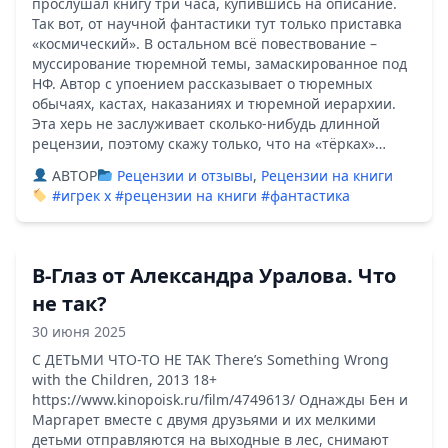
прослушал книгу три часа, купившись на описание.
Так вот, от научной фантастики тут только приставка
«космический». В остальном всё повествование –
муссирование тюремной темы, замаскированное под
НФ. Автор с упоением рассказывает о тюремных
обычаях, кастах, наказаниях и тюремной иерархии.
Эта херь не заслуживает сколько-нибудь длинной
рецензии, поэтому скажу только, что на «тёрках»…
ABTOP
Рецензии и отзывы
,
Рецензии на книги
#игрек х
#рецензии на книги
#фантастика
В-Глаз от Александра Уралова. Что
не так?
30 июня 2025
С ДЕТЬМИ ЧТО-ТО НЕ ТАК There’s Something Wrong
with the Children, 2013 18+
https://www.kinopoisk.ru/film/4749613/ Однажды Бен и
Маргарет вместе с двумя друзьями и их мелкими
детьми отправляются на выходные в лес, снимают