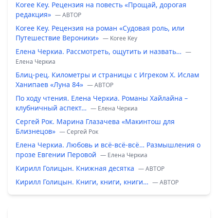
Koree Key. Рецензия на повесть «Прощай, дорогая
редакция»
— ABTOP
Koree Key. Рецензия на роман «Судовая роль, или
Путешествие Вероники»
— Koree Key
Елена Черкиа. Рассмотреть, ощутить и назвать…
—
Елена Черкиа
Блиц-рец. Километры и страницы с Игреком Х. Ислам
Ханипаев «Луна 84»
— ABTOP
По ходу чтения. Елена Черкиа. Романы Хайлайна –
клубничный аспект…
— Елена Черкиа
Сергей Рок. Марина Глазачева «Макинтош для
Близнецов»
— Сергей Рок
Елена Черкиа. Любовь и всё-всё-всё… Размышления о
прозе Евгении Перовой
— Елена Черкиа
Кирилл Голицын. Книжная десятка
— ABTOP
Кирилл Голицын. Книги, книги, книги…
— ABTOP