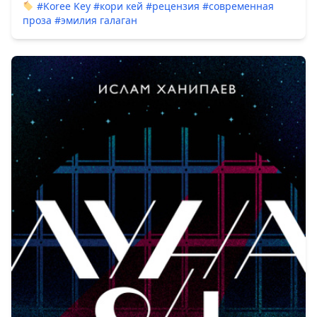
#Koree Key
#кори кей
#рецензия
#современная
проза
#эмилия галаган