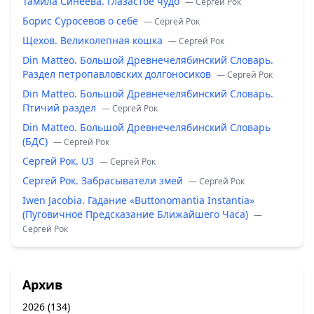
Тамила Синеева. Глазастое чудо
— Сергей Рок
Борис Суросевов о себе
— Сергей Рок
Щехов. Великолепная кошка
— Сергей Рок
Din Matteo. Большой Древнечелябинский Словарь.
Раздел петропавловских долгоносиков
— Сергей Рок
Din Matteo. Большой Древнечелябинский Словарь.
Птичий раздел
— Сергей Рок
Din Matteo. Большой Древнечелябинский Словарь
(БДС)
— Сергей Рок
Сергей Рок. U3
— Сергей Рок
Сергей Рок. Забрасыватели змей
— Сергей Рок
Iwen Jacobia. Гадание «Buttonomantia Instantia»
(Пуговичное Предсказание Ближайшего Часа)
—
Сергей Рок
Архив
2026
(134)