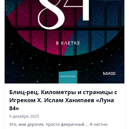
Блиц-рец. Километры и страницы с
Игреком Х. Ислам Ханипаев «Луна
84»
9 декабря 2025
Это, мои дорогие, просто фееричный … Я честно