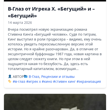
В-Глаз от Игрека Х. «Бегущий» и –
«Бегущий»
14 марта 2026
Вчера посмотрел новую экранизацию романа
Стивена Кинга «Бегущий человек». Судя по титрам,
Кинг выступил в роли продюсера – видимо, ему очень
хотелось увидеть переосмысленную версию этой
истории. Но я крайне разочарован. Да, в отличие от
эксцентричной буффонады 1987 года, новая картина в
целом следует сюжету книги. Но при этом в ней
ощущается какая‑то беззубость. Да, здесь есть
тоталитарный капитализм, всемогущая…
ABTOP
В-Глаз
,
Рецензии и отзывы
#в-глаз
#игрек х
#кино
#стивен кинг
#экранизация