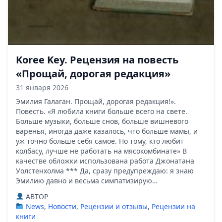
Koree Key. Рецензия на повесть
«Прощай, дорогая редакция»
31 января 2026
Эмилия Галаган. Прощай, дорогая редакция!».
Повесть. «Я любила книги больше всего на свете.
Больше музыки, больше снов, больше вишневого
варенья, иногда даже казалось, что больше мамы, и
уж точно больше себя самое. Но тому, кто любит
колбасу, лучше не работать на мясокомбинате» В
качестве обложки использована работа Джонатана
Уолстенхолма *** Да, сразу предупреждаю: я знаю
Эмилию давно и весьма симпатизирую…
ABTOP
News
,
Новости
,
Рецензии и отзывы
,
Рецензии на
книги