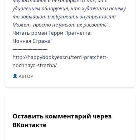
поучаствовав в некоторых из них, он с
удивлением обнаружил, что художники почему-
то забывают изображать внутренности.
Может, просто не умеют их рисовать
“.
Читать роман Терри Пратчетта:
Ночная Стража
”
———————
http://happybookyear.ru/terri-pratchett-
nochnaya-strazha/
ABTOP
Оставить комментарий через
ВКонтакте