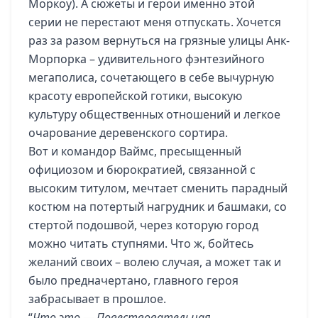
Моркоу). А сюжеты и герои именно этой
серии не перестают меня отпускать. Хочется
раз за разом вернуться на грязные улицы Анк-
Морпорка – удивительного фэнтезийного
мегаполиса, сочетающего в себе вычурную
красоту европейской готики, высокую
культуру общественных отношений и легкое
очарование деревенского сортира.
Вот и командор Ваймс, пресыщенный
официозом и бюрократией, связанной с
высоким титулом, мечтает сменить парадный
костюм на потертый нагрудник и башмаки, со
стертой подошвой, через которую город
можно читать ступнями. Что ж, бойтесь
желаний своих – волею случая, а может так и
было предначертано, главного героя
забрасывает в прошлое.
“
Что это — Повествовательная