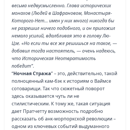
весьма недвусмысленно. Глава исторических
монахов (Людей в Шафрановом, Монастыря-
Которого-Нет… имен у них много) никогда бы
не разрешил ничего подобного, и он приложил
немало усилий, вдалбливая это в голову Лю-
Цзе. «Но если ты все же решишься на такое, —
добавил тогда настоятель, — очень надеюсь,
что Историческая Неотвратимость
победит”
.
“
Ночная Стража
” – это, действительно, такой
полноценный кам-бэк к историям о Ваймсе
сотоварищи. Так что сюжетный поворот
здесь оказывается чуть ли не
стилистическим. К тому же, такая ситуация
дает Пратчетту возможность подробно
рассказать об анк-морпоркской революции –
одном из ключевых событий выдуманного