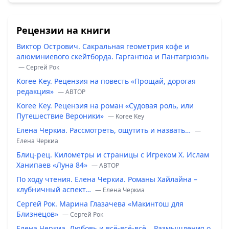
Рецензии на книги
Виктор Острович. Сакральная геометрия кофе и
алюминиевого скейтборда. Гаргантюа и Пантагрюэль
— Сергей Рок
Koree Key. Рецензия на повесть «Прощай, дорогая
редакция»
— ABTOP
Koree Key. Рецензия на роман «Судовая роль, или
Путешествие Вероники»
— Koree Key
Елена Черкиа. Рассмотреть, ощутить и назвать…
—
Елена Черкиа
Блиц-рец. Километры и страницы с Игреком Х. Ислам
Ханипаев «Луна 84»
— ABTOP
По ходу чтения. Елена Черкиа. Романы Хайлайна –
клубничный аспект…
— Елена Черкиа
Сергей Рок. Марина Глазачева «Макинтош для
Близнецов»
— Сергей Рок
Елена Черкиа. Любовь и всё-всё-всё… Размышления о