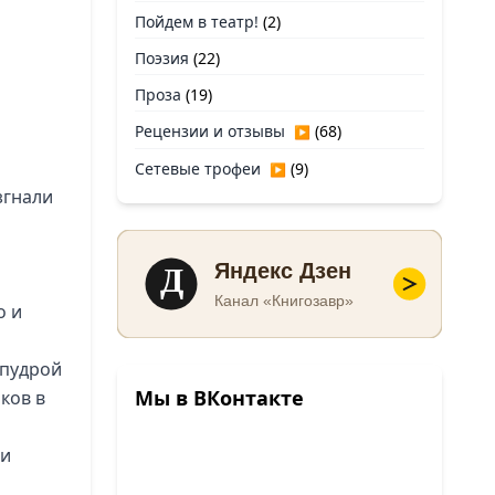
Пойдем в театр!
(2)
Поэзия
(22)
Проза
(19)
Рецензии и отзывы
(68)
▶
Сетевые трофеи
(9)
▶
згнали
Д
Яндекс Дзен
Канал «Книгозавр»
о и
 пудрой
Мы в ВКонтакте
ков в
ми