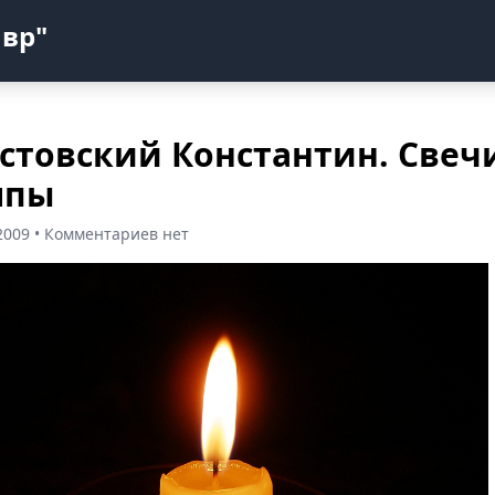
авр"
стовский Константин. Свеч
мпы
2009 • Комментариев нет