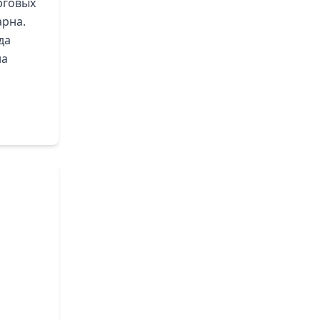
рговых
арна.
да
на