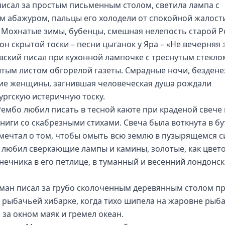
писал за простым письменным столом, светила лампа с
м абажуром, пальцы его холодели от спокойной жалости
 Мохнатые зимы, бубенцы, смешная нелепость старой Р
тон скрытой тоски – песни цыганок у Яра – «Не вечерняя
вский писал при кухонной лампочке с треснутым стекло
тым листом обгорелой газеты. Смрадные ночи, бездене
ие женщины, загнившая человеческая душа рождали
ургскую истеричную тоску.
Рембо любил писать в тесной каюте при краденой свече 
книги со скабрезными стихами. Свеча была воткнута в бу
мечтал о том, чтобы омыть всю землю в пузырящемся с
 любил сверкающие лампы и камины, золотые, как цвет
нечника в его петлице, в туманный и весенний лондонс
ман писал за грубо сколоченным деревянным столом пр
в рыбачьей хибарке, когда тихо шипела на жаровне рыба
 за окном маяк и гремел океан.