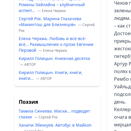
Чехов 
Романы Хайлайна – клубничный
зелены
аспект…
— Елена Черкиа
людям.
Сергей Рок. Марина Глазачева
«Макинтош для Близнецов»
— Сергей
– как с
Рок
Достое
Елена Черкиа. Любовь и всё-всё-
прикры
всё… Размышления о прозе Евгении
жесток
Перовой
— Елена Черкиа
петерб
Кирилл Голицын. Книжная десятка
Артур 
— ABTOP
полях 
Кирилл Голицын. Книги, книги,
книги…
Рембо 
— ABTOP
Уайльд
подсол
Поэзия
день.
Келлер
Тамила Синеева. Маски… подводят
очага 
глазки
— Сергей Рок
мерцал
Ханапи Эбеккуев. Автобус в Майкоп