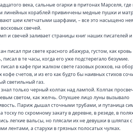
адцатого века, сальные огарки в притонах Марселя, где 
м линейных кораблей привинчены медные пушки и мат
вают шеи клетчатыми шарфами, – все это насыщено не
 восковых свечей.
амп и свечей заливает страницы книг наших писателей и
.
ан писал при свете красного абажура, густом, как кровь
, писал в те часы, когда его уже подстерегало безумие.
 писал в кафе при жалком свете газовых рожков, на обо
 кофе счетов, и из его как будто бы наивных стихов соч
ый светильный газ.
 знал только черный колпак над лампой. Колпак просве
евым светом, как желчь. Опухшее лицо луны вызывало
ивость. Париж дышал сточными трубами, и путаница си
 тоску по скромному закату в деревне, в резеде, в полях
ись легкие вальсы, но плясали их не девушки в шляпах с
ми лентами, а старухи в грязных полосатых чулках.