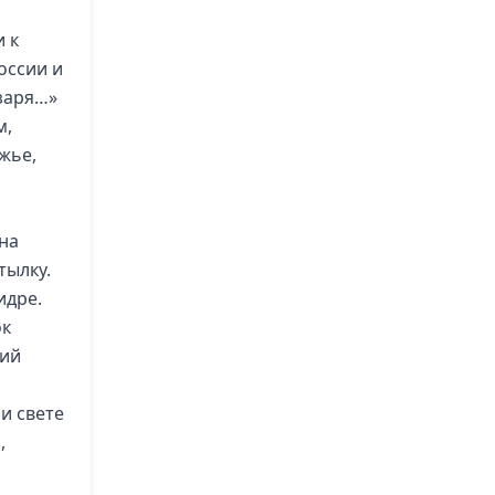
 к
оссии и
 заря…»
м,
жье,
на
тылку.
идре.
ок
кий
и свете
,