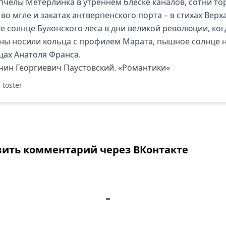
 пчелы Метерлинка в утреннем блеске каналов, сотни то
во мгле и закатах антверпенского порта – в стихах Верх
е солнце Булонского леса в дни великой революции, ког
ы носили кольца с профилем Марата, пышное солнце 
цах Анатоля Франса.
нин Георгиевич Паустовский.
«Романтики
«
 toster
вить комментарий через ВКонтакте