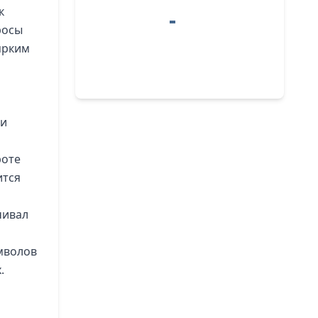
к
росы
ярким
 и
роте
ится
чивал
мволов
.