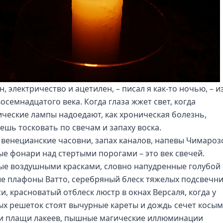
, электричество и ацетилен, – писал я как-то ночью, – и
осемнадцатого века. Когда глаза жжет свет, когда
ические лампы надоедают, как хроническая болезнь,
ешь тосковать по свечам и запаху воска.
 венецианские часовни, запах каналов, напевы Чимароз
ые фонари над стертыми порогами – это век свечей.
ые воздушными красками, словно напудренные голубой
е плафоны Ватто, серебряный блеск тяжелых подсвечни
и, красноватый отблеск люстр в окнах Версаля, когда у
ых решеток стоят вычурные кареты и дождь сечет косы
и плащи лакеев, пышные магические иллюминации