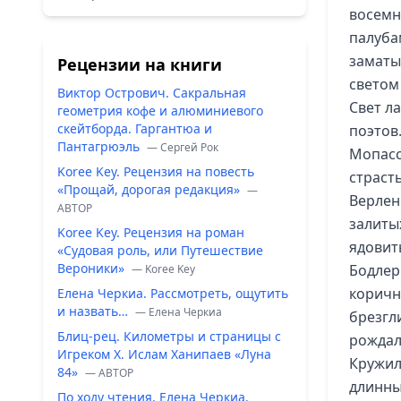
восемн
палуба
заматы
Рецензии на книги
светом
Виктор Острович. Сакральная
Свет л
геометрия кофе и алюминиевого
скейтборда. Гаргантюа и
поэтов
Пантагрюэль
— Сергей Рок
Мопасс
Koree Key. Рецензия на повесть
страсть
«Прощай, дорогая редакция»
—
Верлен
ABTOP
залитых
Koree Key. Рецензия на роман
ядовит
«Судовая роль, или Путешествие
Вероники»
Бодлер
— Koree Key
коричн
Елена Черкиа. Рассмотреть, ощутить
и назвать…
— Елена Черкиа
брезгл
Блиц-рец. Километры и страницы с
рождала
Игреком Х. Ислам Ханипаев «Луна
Кружил
84»
— ABTOP
длинны
По ходу чтения. Елена Черкиа.