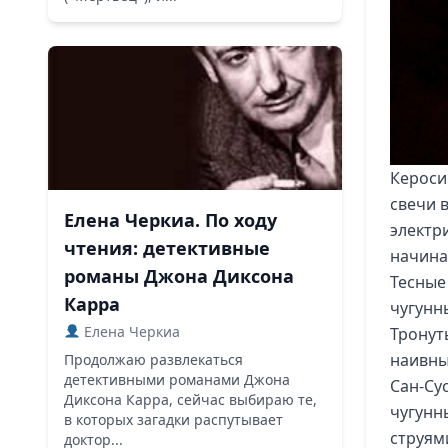
Керосин
свечи в
Елена Черкиа. По ходу
электр
чтения: детективные
начина
романы Джона Диксона
Тесные
Карра
чугунн
Елена Черкиа
Тронут
наивны
Продолжаю развлекаться
детективными романами Джона
Сан-Сус
Диксона Карра, сейчас выбираю те,
чугунн
в которых загадки распутывает
струям
доктор...