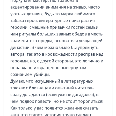
Подкупает мастерство Трайона в
акцентировании внимания на живых, часто
уютных деталях, будь то марка любимого
табака героя, литературные пристрастия
героини, смешные привычки гостей семьи
или ритуалы больших званых обедов в честь
знаменитого предка, основателя увядающей
династии. В чем можно было бы упрекнуть
автора, так это в кровожадности расправ над
героями, но, с другой стороны, это логично и
оправдано извращенно вывернутым
сознанием убийцы.
Думаю, что искушенный в литературных
трюках с близнецами опытный читатель
сразу догадается (если уже не догадался), в
чем подвох повести, но не стоит торопиться!
Как только у вас появится желание сказать
«ага, это старо», история точно сделает