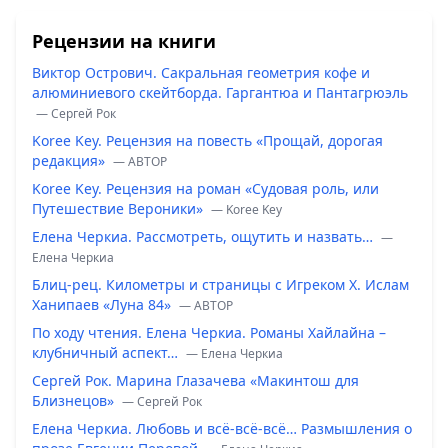
Рецензии на книги
Виктор Острович. Сакральная геометрия кофе и
алюминиевого скейтборда. Гаргантюа и Пантагрюэль
— Сергей Рок
Koree Key. Рецензия на повесть «Прощай, дорогая
редакция»
— ABTOP
Koree Key. Рецензия на роман «Судовая роль, или
Путешествие Вероники»
— Koree Key
Елена Черкиа. Рассмотреть, ощутить и назвать…
—
Елена Черкиа
Блиц-рец. Километры и страницы с Игреком Х. Ислам
Ханипаев «Луна 84»
— ABTOP
По ходу чтения. Елена Черкиа. Романы Хайлайна –
клубничный аспект…
— Елена Черкиа
Сергей Рок. Марина Глазачева «Макинтош для
Близнецов»
— Сергей Рок
Елена Черкиа. Любовь и всё-всё-всё… Размышления о