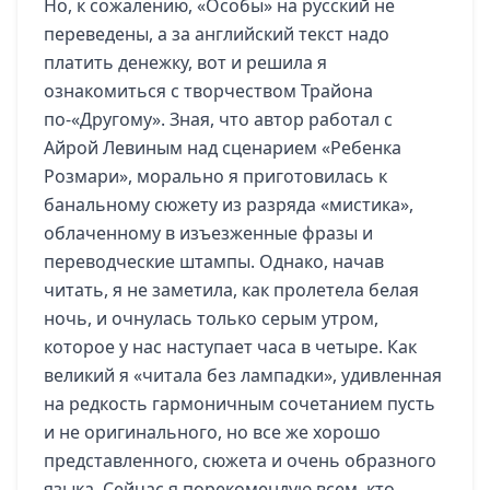
Но, к сожалению, «Особы» на русский не
переведены, а за английский текст надо
платить денежку, вот и решила я
ознакомиться с творчеством Трайона
по-«Другому».
Зная, что автор работал с
Айрой Левиным над сценарием «Ребенка
Розмари», морально я приготовилась к
банальному сюжету из разряда «мистика»,
облаченному в изъезженные фразы и
переводческие штампы. Однако, начав
читать, я не заметила, как пролетела белая
ночь, и очнулась только серым утром,
которое у нас наступает часа в четыре. Как
великий я «читала без лампадки», удивленная
на редкость гармоничным сочетанием пусть
и не оригинального, но все же хорошо
представленного, сюжета и очень образного
языка. Сейчас я порекомендую всем, кто