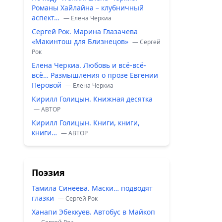
Романы Хайлайна – клубничный
аспект…
— Елена Черкиа
Сергей Рок. Марина Глазачева
«Макинтош для Близнецов»
— Сергей
Рок
Елена Черкиа. Любовь и всё-всё-
всё… Размышления о прозе Евгении
Перовой
— Елена Черкиа
Кирилл Голицын. Книжная десятка
— ABTOP
Кирилл Голицын. Книги, книги,
книги…
— ABTOP
Поэзия
Тамила Синеева. Маски… подводят
глазки
— Сергей Рок
Ханапи Эбеккуев. Автобус в Майкоп