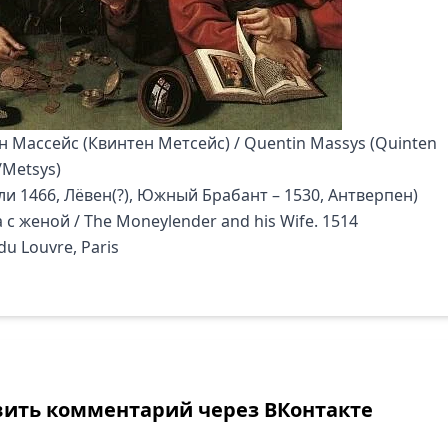
н Массейс (Квинтен Метсейс) / Quentin Massys (Quinten
/Metsys)
ли 1466, Лёвен(?), Южный Брабант – 1530, Антверпен)
с женой / The Moneylender and his Wife. 1514
u Louvre, Paris
вить комментарий через ВКонтакте