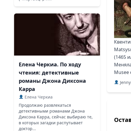
Квенти
Matsys
(1465 и
Елена Черкиа. По ходу
Меняла 
чтения: детективные
Musee d
романы Джона Диксона
Jenny
Карра
Елена Черкиа
Продолжаю развлекаться
детективными романами Джона
Диксона Карра, сейчас выбираю те,
Оста
в которых загадки распутывает
доктор...