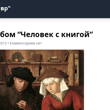
авр"
бом “Человек с книгой”
2013 • Комментариев нет