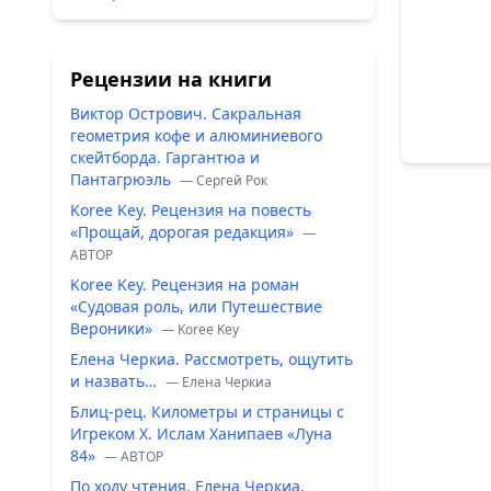
Рецензии на книги
Виктор Острович. Сакральная
геометрия кофе и алюминиевого
скейтборда. Гаргантюа и
Пантагрюэль
— Сергей Рок
Koree Key. Рецензия на повесть
«Прощай, дорогая редакция»
—
ABTOP
Koree Key. Рецензия на роман
«Судовая роль, или Путешествие
Вероники»
— Koree Key
Елена Черкиа. Рассмотреть, ощутить
и назвать…
— Елена Черкиа
Блиц-рец. Километры и страницы с
Игреком Х. Ислам Ханипаев «Луна
84»
— ABTOP
По ходу чтения. Елена Черкиа.