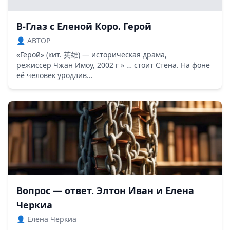
В-Глаз с Еленой Коро. Герой
👤 ABTOP
«Герой» (кит. 英雄) — историческая драма,
режиссер Чжан Имоу, 2002 г » … стоит Стена. На фоне
её человек уродлив...
Вопрос — ответ. Элтон Иван и Елена
Черкиа
👤 Елена Черкиа