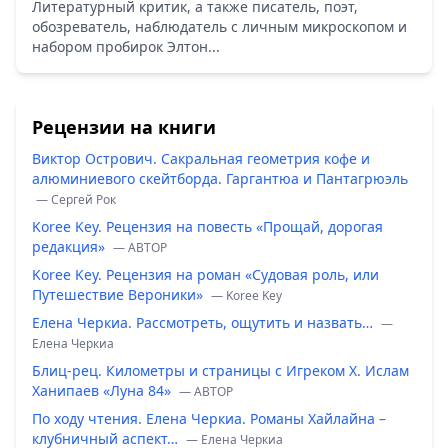
Литературный критик, а также писатель, поэт,
обозреватель, наблюдатель с личным микроскопом и
набором пробирок Элтон...
Рецензии на книги
Виктор Острович. Сакральная геометрия кофе и
алюминиевого скейтборда. Гаргантюа и Пантагрюэль
— Сергей Рок
Koree Key. Рецензия на повесть «Прощай, дорогая
редакция»
— ABTOP
Koree Key. Рецензия на роман «Судовая роль, или
Путешествие Вероники»
— Koree Key
Елена Черкиа. Рассмотреть, ощутить и назвать…
—
Елена Черкиа
Блиц-рец. Километры и страницы с Игреком Х. Ислам
Ханипаев «Луна 84»
— ABTOP
По ходу чтения. Елена Черкиа. Романы Хайлайна –
клубничный аспект…
— Елена Черкиа