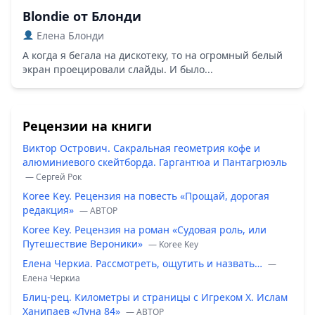
Blondie от Блонди
Елена Блонди
А когда я бегала на дискотеку, то на огромный белый
экран проецировали слайды. И было...
Рецензии на книги
Виктор Острович. Сакральная геометрия кофе и
алюминиевого скейтборда. Гаргантюа и Пантагрюэль
— Сергей Рок
Koree Key. Рецензия на повесть «Прощай, дорогая
редакция»
— ABTOP
Koree Key. Рецензия на роман «Судовая роль, или
Путешествие Вероники»
— Koree Key
Елена Черкиа. Рассмотреть, ощутить и назвать…
—
Елена Черкиа
Блиц-рец. Километры и страницы с Игреком Х. Ислам
Ханипаев «Луна 84»
— ABTOP