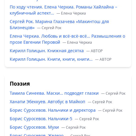
По ходу чтения. Елена Черкиа. Романы Хайлайна –
клубничный аспект…
— Елена Черкиа
Сергей Рок. Марина Глазачева «Макинтош для
Близнецов»
— Сергей Рок
Елена Черкиа. Любовь и всё-всё-всё… Размышления о
прозе Евгении Перовой
— Елена Черкиа
Кирилл Голицын. Книжная десятка
— ABTOP
Кирилл Голицын. Книги, книги, книги…
— ABTOP
Поэзия
Тамила Синеева. Маски… подводят глазки
— Сергей Рок
Ханапи Эбеккуев. Автобус в Майкоп
— Сергей Рок
Борис Суросевов. Нальчики и директора
— Сергей Рок
Борис Суросевов. Нальчики-5
— Сергей Рок
Борис Суросевов. Мухи
— Сергей Рок
Борис Суросевов. Железо
— Сергей Рок