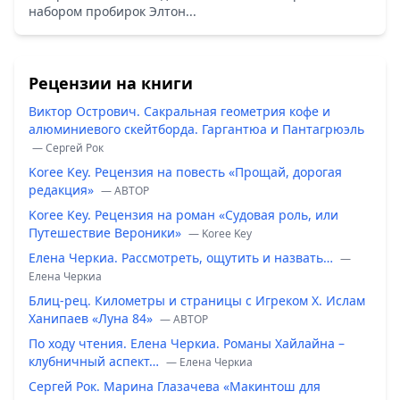
набором пробирок Элтон...
Рецензии на книги
Виктор Острович. Сакральная геометрия кофе и
алюминиевого скейтборда. Гаргантюа и Пантагрюэль
— Сергей Рок
Koree Key. Рецензия на повесть «Прощай, дорогая
редакция»
— ABTOP
Koree Key. Рецензия на роман «Судовая роль, или
Путешествие Вероники»
— Koree Key
Елена Черкиа. Рассмотреть, ощутить и назвать…
—
Елена Черкиа
Блиц-рец. Километры и страницы с Игреком Х. Ислам
Ханипаев «Луна 84»
— ABTOP
По ходу чтения. Елена Черкиа. Романы Хайлайна –
клубничный аспект…
— Елена Черкиа
Сергей Рок. Марина Глазачева «Макинтош для