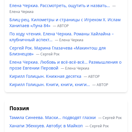
Елена Черкиа. Рассмотреть, ощутить и назвать…
—
Елена Черкиа
Блиц-рец. Километры и страницы с Игреком Х. Ислам
Ханипаев «Луна 84»
— ABTOP
По ходу чтения. Елена Черкиа. Романы Хайлайна –
клубничный аспект…
— Елена Черкиа
Сергей Рок. Марина Глазачева «Макинтош для
Близнецов»
— Сергей Рок
Елена Черкиа. Любовь и всё-всё-всё… Размышления о
прозе Евгении Перовой
— Елена Черкиа
Кирилл Голицын. Книжная десятка
— ABTOP
Кирилл Голицын. Книги, книги, книги…
— ABTOP
Поэзия
Тамила Синеева. Маски… подводят глазки
— Сергей Рок
Ханапи Эбеккуев. Автобус в Майкоп
— Сергей Рок