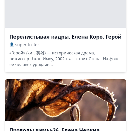
Перелистывая кадры. Елена Коро. Герой
super toster
«Герой» (кит. 英雄) — историческая драма,
режиссер Чжан Имоу, 2002 г » … стоит Стена. На фоне
её человек уродлив...
Проводы зимы-26. Елена Черкиа