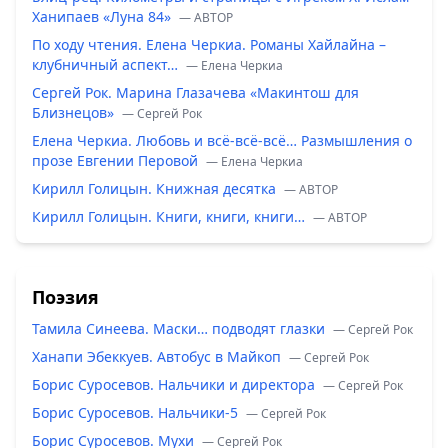
Ханипаев «Луна 84»
— ABTOP
По ходу чтения. Елена Черкиа. Романы Хайлайна –
клубничный аспект…
— Елена Черкиа
Сергей Рок. Марина Глазачева «Макинтош для
Близнецов»
— Сергей Рок
Елена Черкиа. Любовь и всё-всё-всё… Размышления о
прозе Евгении Перовой
— Елена Черкиа
Кирилл Голицын. Книжная десятка
— ABTOP
Кирилл Голицын. Книги, книги, книги…
— ABTOP
Поэзия
Тамила Синеева. Маски… подводят глазки
— Сергей Рок
Ханапи Эбеккуев. Автобус в Майкоп
— Сергей Рок
Борис Суросевов. Нальчики и директора
— Сергей Рок
Борис Суросевов. Нальчики-5
— Сергей Рок
Борис Суросевов. Мухи
— Сергей Рок