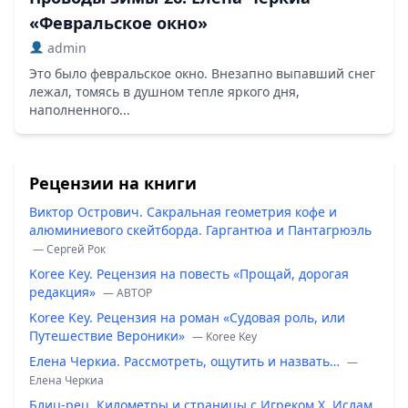
«Февральское окно»
admin
Это было февральское окно. Внезапно выпавший снег
лежал, томясь в душном тепле яркого дня,
наполненного...
Рецензии на книги
Виктор Острович. Сакральная геометрия кофе и
алюминиевого скейтборда. Гаргантюа и Пантагрюэль
— Сергей Рок
Koree Key. Рецензия на повесть «Прощай, дорогая
редакция»
— ABTOP
Koree Key. Рецензия на роман «Судовая роль, или
Путешествие Вероники»
— Koree Key
Елена Черкиа. Рассмотреть, ощутить и назвать…
—
Елена Черкиа
Блиц-рец. Километры и страницы с Игреком Х. Ислам