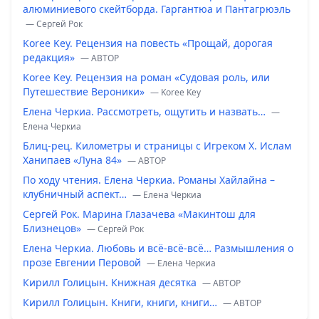
алюминиевого скейтборда. Гаргантюа и Пантагрюэль
— Сергей Рок
Koree Key. Рецензия на повесть «Прощай, дорогая
редакция»
— ABTOP
Koree Key. Рецензия на роман «Судовая роль, или
Путешествие Вероники»
— Koree Key
Елена Черкиа. Рассмотреть, ощутить и назвать…
—
Елена Черкиа
Блиц-рец. Километры и страницы с Игреком Х. Ислам
Ханипаев «Луна 84»
— ABTOP
По ходу чтения. Елена Черкиа. Романы Хайлайна –
клубничный аспект…
— Елена Черкиа
Сергей Рок. Марина Глазачева «Макинтош для
Близнецов»
— Сергей Рок
Елена Черкиа. Любовь и всё-всё-всё… Размышления о
прозе Евгении Перовой
— Елена Черкиа
Кирилл Голицын. Книжная десятка
— ABTOP
Кирилл Голицын. Книги, книги, книги…
— ABTOP