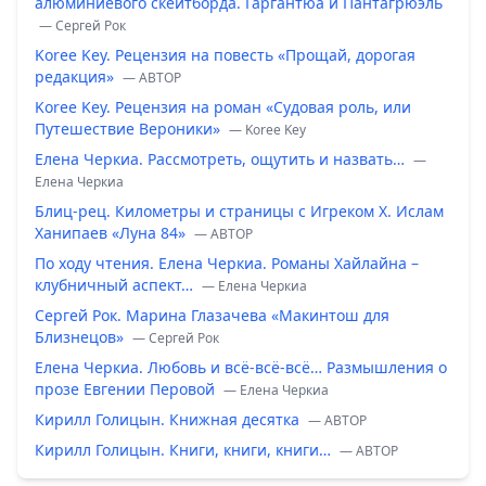
алюминиевого скейтборда. Гаргантюа и Пантагрюэль
— Сергей Рок
Koree Key. Рецензия на повесть «Прощай, дорогая
редакция»
— ABTOP
Koree Key. Рецензия на роман «Судовая роль, или
Путешествие Вероники»
— Koree Key
Елена Черкиа. Рассмотреть, ощутить и назвать…
—
Елена Черкиа
Блиц-рец. Километры и страницы с Игреком Х. Ислам
Ханипаев «Луна 84»
— ABTOP
По ходу чтения. Елена Черкиа. Романы Хайлайна –
клубничный аспект…
— Елена Черкиа
Сергей Рок. Марина Глазачева «Макинтош для
Близнецов»
— Сергей Рок
Елена Черкиа. Любовь и всё-всё-всё… Размышления о
прозе Евгении Перовой
— Елена Черкиа
Кирилл Голицын. Книжная десятка
— ABTOP
Кирилл Голицын. Книги, книги, книги…
— ABTOP