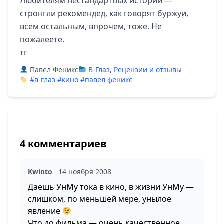
Любителям нестандартных историй —
стронгли рекомендед, как говорят буржуи,
всем остальным, впрочем, тоже. Не
пожалеете.
тг
Павел Феникс
В-Глаз
,
Рецензии и отзывы
#в-глаз
#кино
#павел феникс
4 комментариев
Kwinto
14 ноября 2008
Даешь УнМу тока в кино, в жизни УнМу —
слишком, по меньшей мере, унылое
явление
Что до фильма — очень качественное