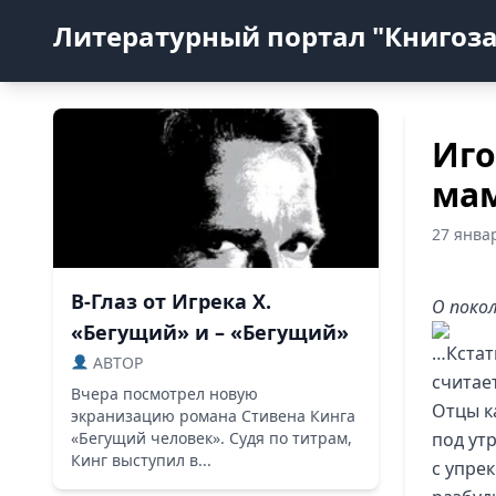
Литературный портал "Книгоз
Иго
ма
27 янва
В-Глаз от Игрека Х.
О покол
«Бегущий» и – «Бегущий»
…Кстат
ABTOP
считает
Вчера посмотрел новую
Отцы к
экранизацию романа Стивена Кинга
«Бегущий человек». Судя по титрам,
под ут
Кинг выступил в...
с упре