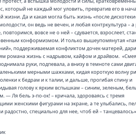
е протест, а вспышка молодости и силы, кратковременн
с, который не каждый мог уловить, превратив его в нач
й жизни. Да и какая могла быть жизнь «после дискотеки
молодости, он ведь не вечен, и любая контркультура – а
 повторимся, вовсе не о ней – сдувается, взрослеет, ст
венным конформизмом. И только вышеупомянутая «па
ний», поддерживаемая конфликтом дочек-матерей, дар
ям романа жизнь с надрывом, кайфом и драйвом. «Смея
поднимала руки, подпевала, а внизу в темноте сами двиг
маленькими мерными шажками, кидая короткую волну р
оленки к бедрам и к талии, и дальше, прогибая спину и
идывая голову к ярким вспышкам – синим, зеленым, бел
. — Ля бель э-по-ок! – кричала, здороваясь с тремя
щими женскими фигурами на экране, а те улыбались, пе
 и радостно, специально для нее, чтоб ей – танцевалось
ик