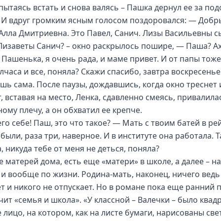
пытаясь встать и снова валясь – Пашка дернул ее за под
. И вдруг громким ясным голосом поздоровался: — Добр
 Алла Дмитриевна. Это Павел, Санич. Лизы Васильевны 
Лизаветы Санич? – окно раскрылось пошире, — Паша? Ах
Пашенька, я очень рада, и маме привет. И от папы тоже
лчаса и все, поняла? Скажи спасибо, завтра воскресенье
шь сама. После паузы, дождавшись, когда окно треснет 
, вставая на место, Ленка, сдавленно смеясь, привалила
ому плечу, а он обхватил ее крепче.
го себе! Паш, это что такое? — Мать с твоим батей в ре
были, раза три, наверное. И в институте она работала. Т
, никуда тебе от меня не деться, поняла?
е матерей дома, есть еще «матери» в школе, а далее – на
 и вообще по жизни. Родина-мать, наконец, ничего ведь
ет и никого не отпускает. Но в романе пока еще ранний 
чит «семья и школа». «У классной – Валечки – было квад
е лицо, на котором, как на листе бумаги, нарисованы св