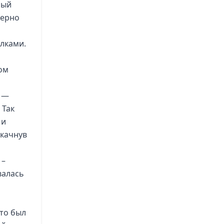
ный
мерно
илками.
ом
 —
 Так
 и
 качнув
 –
валась
то был