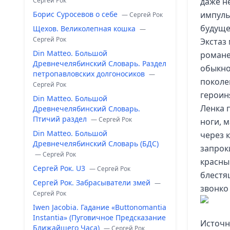
Сергей Рок
даже н
Борис Суросевов о себе
импуль
— Сергей Рок
будуще
Щехов. Великолепная кошка
—
Сергей Рок
Экстаз 
Din Matteo. Большой
романе,
Древнечелябинский Словарь. Раздел
обыкно
петропавловских долгоносиков
—
поколе
Сергей Рок
героин
Din Matteo. Большой
Ленка 
Древнечелябинский Словарь.
Птичий раздел
— Сергей Рок
ноги, 
Din Matteo. Большой
через к
Древнечелябинский Словарь (БДС)
запрок
— Сергей Рок
красным
Сергей Рок. U3
— Сергей Рок
блестя
Сергей Рок. Забрасыватели змей
—
звонко
Сергей Рок
Iwen Jacobia. Гадание «Buttonomantia
Instantia» (Пуговичное Предсказание
Источн
Ближайшего Часа)
— Сергей Рок