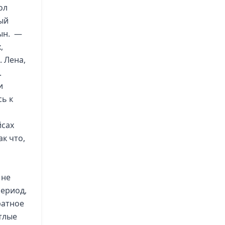
ол
ый
сын. —
,
. Лена,
.
и
сь к
йсах
ак что,
 не
период,
ратное
етлые