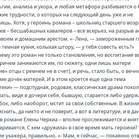
ьгии, анализа и укора, и любая метафора разбивается о 
кие трудности, о которых на следующий день уже и не
ишь. Хотя, у героинь романа – школьниц старшего возр
оев – бесшабашных кавалеров – все всерьез, на разрыв а
нвоем и домашним арестом. «- Лена, — замороженным 
 темная кухня, колыхая штору, — у тебя совесть есть?»
чему это роман не только становления, но воспитания в
причем занимаются им, по сюжету, одни лишь матери
е» отцы с ремнем не в счет), и речь, стало быть, о вечн
ме дочек-матерей. И в этом кроется еще одна тема
теки» — подспудная, родовая, классическая драма покол
мать, видя в дочери себя, бывшую, старается либо удерж
бок, либо наоборот, мстит за свои собственные. В жизни
снить, да никто и не поверит, а вот в литературе, и в д
 в романе Елены Черкиа – вполне прослеживается и вня
аривается. С кем «дружила» в свое время мать героини?
ее ухажера, правильно. «- Мам, я сейчас, — покаянно от