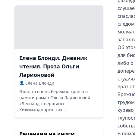
разбуди
слушает
спаслас
следом
молчат
запах 
Об это
для би
Елена Блонди. Дневник
либо о 
чтения. Проза Ольги
допере
Ларионовой
студия
Елена Блонди
враз о
Я как-то очень бережно храню в
Брежне
памяти роман Ольги Ларионовой
трудом.
«Леопард с вершины
Килиманджаро»: так...
курево
глупос
собстве
Рецензии на книги
В роман