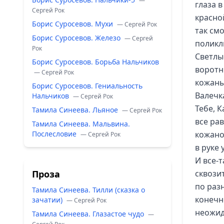
—
глаза 
Сергей Рок
красно
Борис Суросевов. Мухи
— Сергей Рок
так см
Борис Суросевов. Железо
— Сергей
поликл
Рок
Светлы
Борис Суросевов. Борьба Нальчиков
воротн
— Сергей Рок
кожаны
Борис Суросевов. Гениальность
Валечк
Нальчиков
— Сергей Рок
Тебе, К
Тамила Синеева. Льяное
— Сергей Рок
все ра
Тамила Синеева. Мальвина.
Послесловие
кожано
— Сергей Рок
в руке
И все-т
Проза
сквози
по разн
Тамила Синеева. Тилли (сказка о
конечн
зачатии)
— Сергей Рок
неожид
Тамила Синеева. Глазастое чудо
—