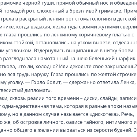
в рамочке черной туши, прямой обычный нос и обведен
й помадой рот, сложенный в брезгливой гримаске. При
отрела в раскрытый ленкин рот стоматологиня в детской
инике, когда вздыхая, лезла туда своими жуткими сверл
е глаза прошлись по ленкиному коричневому платью с
иком-стойкой, остановились на узком вырезе, отделанн
м уголочком. Вздернулись выщипанные в нитку брови –
а разглядывала намотанный на шею беленький шарфик.
аткова, что ли, холодно? Или декольте свое закрываешь?
вно вся грудь наружу. Глаза прошлись по желтой строчке
му уголку. — Горло болит, — сдержанно ответила Ленка,
 увесистый дипломат».
аки, сквозь реалии того времени – диски, слайды, записи
т одна-единственная тема, которая в разные эпохи назы
ому, но в данном случае называется «дискотека». Речь,
о же, об островке личного, оазисе тайного, интимного и
анно общего в желании вырваться из серости будней. Э