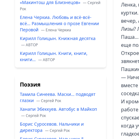
«Макинтош для Близнецов»
— Сергей
Ленка, 
Рок
куртки
Елена Черкиа. Любовь и всё-всё-
вечер,
всё… Размышления о прозе Евгении
Лизы? 
Перовой
— Елена Черкиа
Паша… 
Кирилл Голицын. Книжная десятка
еще по
— ABTOP
Открое
Кирилл Голицын. Книги, книги,
книги…
— ABTOP
звякнет
Пашкин
— Ниче
Поэзия
вместе 
соседка
Тамила Синеева. Маски… подводят
глазки
— Сергей Рок
И кром
Ханапи Эбеккуев. Автобус в Майкоп
работе
— Сергей Рок
спуска
Борис Суросевов. Нальчики и
когда у
директора
— Сергей Рок
гладко
Борис Суросевов. Нальчики-5