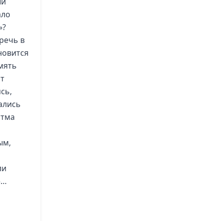
ый
ало
»?
 речь в
ановится
мять
ит
сь,
ались
итма
ым,
ли
»…