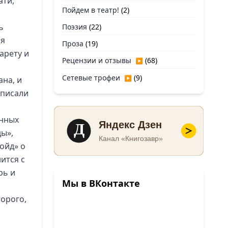
ати,
Пойдем в театр!
(2)
ь
Поэзия
(22)
ся
Проза
(19)
арету и
Рецензии и отзывы
(68)
▶
Сетевые трофеи
(9)
▶
ана, и
 писали
онных
Д
Яндекс Дзен
ды»,
Канал «Книгозавр»
ойд» о
ится с
рь и
Мы в ВКонтакте
торого,