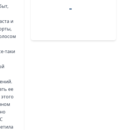
быт,
аста и
орты,
голосом
се-таки
ой
ений.
ать ее
 этого
анном
тно
 С
ветила