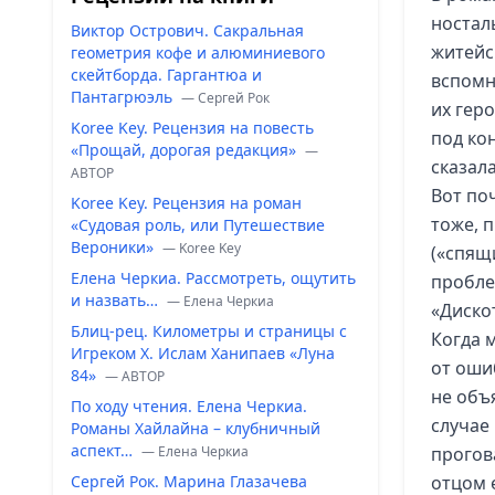
ностал
Виктор Острович. Сакральная
житейс
геометрия кофе и алюминиевого
скейтборда. Гаргантюа и
вспомн
Пантагрюэль
— Сергей Рок
их гер
Koree Key. Рецензия на повесть
под ко
«Прощай, дорогая редакция»
—
сказала
ABTOP
Вот по
Koree Key. Рецензия на роман
тоже, 
«Судовая роль, или Путешествие
Вероники»
— Koree Key
(«спящи
Елена Черкиа. Рассмотреть, ощутить
пробле
и назвать…
— Елена Черкиа
«Диско
Блиц-рец. Километры и страницы с
Когда 
Игреком Х. Ислам Ханипаев «Луна
от оши
84»
— ABTOP
не объя
По ходу чтения. Елена Черкиа.
случае
Романы Хайлайна – клубничный
аспект…
— Елена Черкиа
прогов
Сергей Рок. Марина Глазачева
отцом 