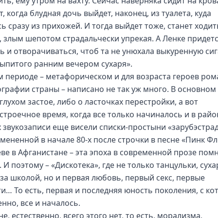
ть, ему утром на вахту. Сейчас наверняка сидит на кров
, когда блудная дочь выйдет, наконец, из туалета, куда
ь сразу из прихожей. И тогда выйдет тоже, станет ходит
, злым шепотом страдальчески упрекая. А Ленке придет
ь и отворачиваться, чтоб та не унюхала выкуренную сиг
выпитого ранним вечером сухаря».
м периоде – метафорическом и для возраста героев ром
ографии страны – написано не так уж много. В основном
глухом застое, либо о ласточках перестройки, а вот
строечное время, когда все только начиналось и в рай
х звукозаписи еще висели списки-простыни «зарубэстра
тмененной в начале 80-х после строчки в песне «Пинк Фл
ве в Афганистане – эта эпоха в современной прозе помн
 И поэтому – «Дискотека», где не только танцульки, суха
 за школой, но и первая любовь, первый секс, первые
ти… То есть, первая и последняя юность поколения, с ко
нно, все и началось.
е, естественно, всего этого нет, то есть, морализма,