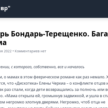
авр"
рь Бондарь-Терещенко. Баг
ма
ря 2022 • Комментариев нет
ении, с которого, собственно, все и началось
и, о мамах в этом феерическом романе как раз немало. 
ся, что «Дискотека» Елены Черкиа – о конфликте отцов и
ак раз спали, когда дети возвращались за полночь или
ро. «Мама открыла ей, громыхнув задвижкой, и ушла в с
ком негромко хлопнув дверями. Негромко, чтоб отца не