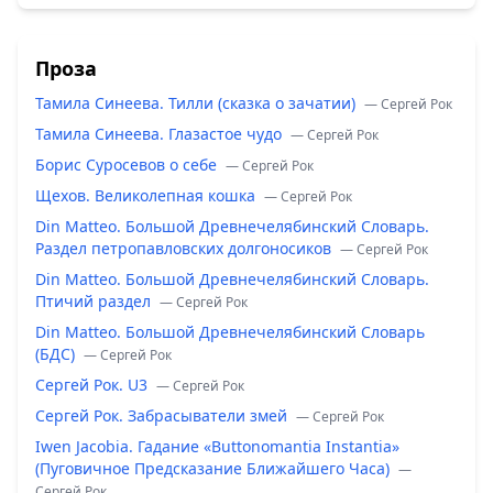
Проза
Тамила Синеева. Тилли (сказка о зачатии)
— Сергей Рок
Тамила Синеева. Глазастое чудо
— Сергей Рок
Борис Суросевов о себе
— Сергей Рок
Щехов. Великолепная кошка
— Сергей Рок
Din Matteo. Большой Древнечелябинский Словарь.
Раздел петропавловских долгоносиков
— Сергей Рок
Din Matteo. Большой Древнечелябинский Словарь.
Птичий раздел
— Сергей Рок
Din Matteo. Большой Древнечелябинский Словарь
(БДС)
— Сергей Рок
Сергей Рок. U3
— Сергей Рок
Сергей Рок. Забрасыватели змей
— Сергей Рок
Iwen Jacobia. Гадание «Buttonomantia Instantia»
(Пуговичное Предсказание Ближайшего Часа)
—
Сергей Рок