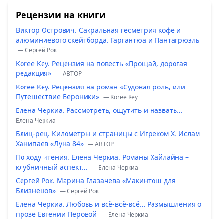
Рецензии на книги
Виктор Острович. Сакральная геометрия кофе и
алюминиевого скейтборда. Гаргантюа и Пантагрюэль
— Сергей Рок
Koree Key. Рецензия на повесть «Прощай, дорогая
редакция»
— ABTOP
Koree Key. Рецензия на роман «Судовая роль, или
Путешествие Вероники»
— Koree Key
Елена Черкиа. Рассмотреть, ощутить и назвать…
—
Елена Черкиа
Блиц-рец. Километры и страницы с Игреком Х. Ислам
Ханипаев «Луна 84»
— ABTOP
По ходу чтения. Елена Черкиа. Романы Хайлайна –
клубничный аспект…
— Елена Черкиа
Сергей Рок. Марина Глазачева «Макинтош для
Близнецов»
— Сергей Рок
Елена Черкиа. Любовь и всё-всё-всё… Размышления о
прозе Евгении Перовой
— Елена Черкиа