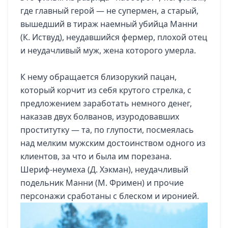
где главный герой — не супермен, а старый,
вышедший в тираж наемный убийца Манни
(К. Иствуд), неудавшийся фермер, плохой отец
и неудачливый муж, жена которого умерла.
К нему обращается близорукий пацан,
который корчит из себя крутого стрелка, с
предложением заработать немного денег,
наказав двух болванов, изуродовавших
проститутку — та, по глупости, посмеялась
над мелким мужским достоинством одного из
клиентов, за что и была им порезана.
Шериф-неумеха (Д. Хэкман), неудачливый
подельник Манни (М. Фримен) и прочие
персонажи сработаны с блеском и иронией.