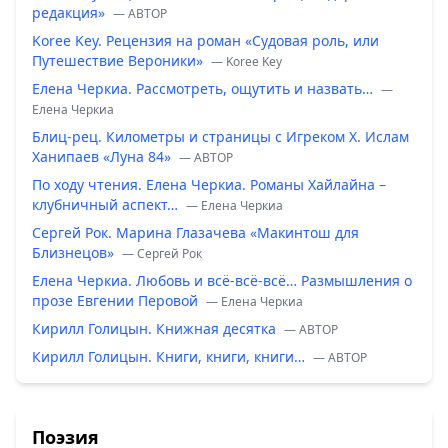
редакция»
— ABTOP
Koree Key. Рецензия на роман «Судовая роль, или
Путешествие Вероники»
— Koree Key
Елена Черкиа. Рассмотреть, ощутить и назвать…
—
Елена Черкиа
Блиц-рец. Километры и страницы с Игреком Х. Ислам
Ханипаев «Луна 84»
— ABTOP
По ходу чтения. Елена Черкиа. Романы Хайлайна –
клубничный аспект…
— Елена Черкиа
Сергей Рок. Марина Глазачева «Макинтош для
Близнецов»
— Сергей Рок
Елена Черкиа. Любовь и всё-всё-всё… Размышления о
прозе Евгении Перовой
— Елена Черкиа
Кирилл Голицын. Книжная десятка
— ABTOP
Кирилл Голицын. Книги, книги, книги…
— ABTOP
Поэзия