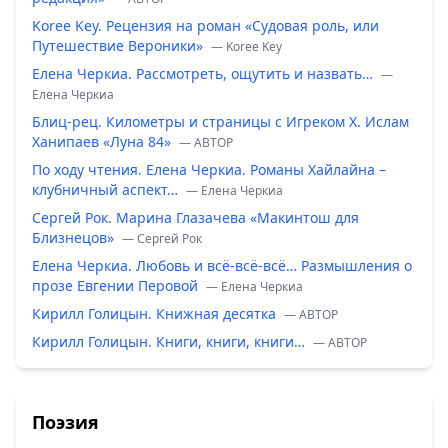
Koree Key. Рецензия на роман «Судовая роль, или
Путешествие Вероники»
— Koree Key
Елена Черкиа. Рассмотреть, ощутить и назвать…
—
Елена Черкиа
Блиц-рец. Километры и страницы с Игреком Х. Ислам
Ханипаев «Луна 84»
— ABTOP
По ходу чтения. Елена Черкиа. Романы Хайлайна –
клубничный аспект…
— Елена Черкиа
Сергей Рок. Марина Глазачева «Макинтош для
Близнецов»
— Сергей Рок
Елена Черкиа. Любовь и всё-всё-всё… Размышления о
прозе Евгении Перовой
— Елена Черкиа
Кирилл Голицын. Книжная десятка
— ABTOP
Кирилл Голицын. Книги, книги, книги…
— ABTOP
Поэзия