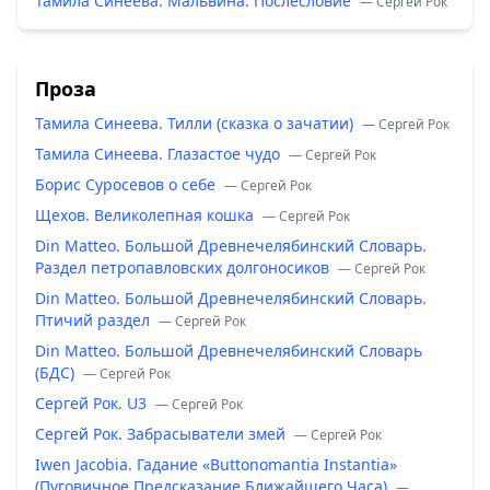
Тамила Синеева. Мальвина. Послесловие
— Сергей Рок
Проза
Тамила Синеева. Тилли (сказка о зачатии)
— Сергей Рок
Тамила Синеева. Глазастое чудо
— Сергей Рок
Борис Суросевов о себе
— Сергей Рок
Щехов. Великолепная кошка
— Сергей Рок
Din Matteo. Большой Древнечелябинский Словарь.
Раздел петропавловских долгоносиков
— Сергей Рок
Din Matteo. Большой Древнечелябинский Словарь.
Птичий раздел
— Сергей Рок
Din Matteo. Большой Древнечелябинский Словарь
(БДС)
— Сергей Рок
Сергей Рок. U3
— Сергей Рок
Сергей Рок. Забрасыватели змей
— Сергей Рок
Iwen Jacobia. Гадание «Buttonomantia Instantia»
(Пуговичное Предсказание Ближайшего Часа)
—