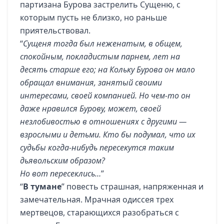
партизана Бурова застрелить Сущеню, с
которым пусть не близко, но раньше
приятельствовал.
“
Сущеня тогда был неженатым, в общем,
спокойным, покладистым парнем, лет на
десять старше его; на Кольку Бурова он мало
обращал внимания, занятый своими
интересами, своей компанией. Но чем-то он
даже нравился Бурову, может, своей
незлобивостью в отношениях с другими —
взрослыми и детьми. Кто бы подумал, что их
судьбы когда-нибудь пересекутся таким
дьявольским образом?
Но вот пересеклись…
”
“
В тумане
” повесть страшная, напряженная и
замечательная. Мрачная одиссея трех
мертвецов, старающихся разобраться с