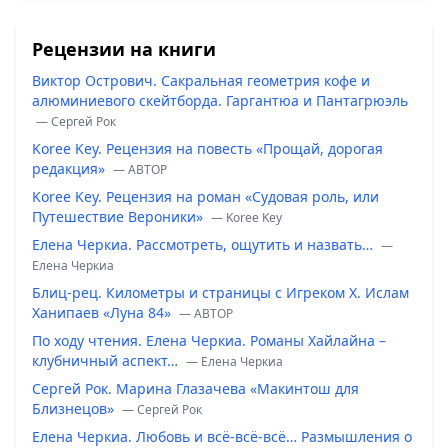
Рецензии на книги
Виктор Острович. Сакральная геометрия кофе и
алюминиевого скейтборда. Гаргантюа и Пантагрюэль
— Сергей Рок
Koree Key. Рецензия на повесть «Прощай, дорогая
редакция»
— ABTOP
Koree Key. Рецензия на роман «Судовая роль, или
Путешествие Вероники»
— Koree Key
Елена Черкиа. Рассмотреть, ощутить и назвать…
—
Елена Черкиа
Блиц-рец. Километры и страницы с Игреком Х. Ислам
Ханипаев «Луна 84»
— ABTOP
По ходу чтения. Елена Черкиа. Романы Хайлайна –
клубничный аспект…
— Елена Черкиа
Сергей Рок. Марина Глазачева «Макинтош для
Близнецов»
— Сергей Рок
Елена Черкиа. Любовь и всё-всё-всё… Размышления о