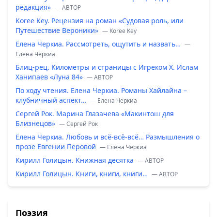
редакция»
— ABTOP
Koree Key. Рецензия на роман «Судовая роль, или
Путешествие Вероники»
— Koree Key
Елена Черкиа. Рассмотреть, ощутить и назвать…
—
Елена Черкиа
Блиц-рец. Километры и страницы с Игреком Х. Ислам
Ханипаев «Луна 84»
— ABTOP
По ходу чтения. Елена Черкиа. Романы Хайлайна –
клубничный аспект…
— Елена Черкиа
Сергей Рок. Марина Глазачева «Макинтош для
Близнецов»
— Сергей Рок
Елена Черкиа. Любовь и всё-всё-всё… Размышления о
прозе Евгении Перовой
— Елена Черкиа
Кирилл Голицын. Книжная десятка
— ABTOP
Кирилл Голицын. Книги, книги, книги…
— ABTOP
Поэзия