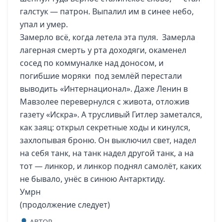
галстук — патрон. Выпалил им в синее небо,
упал и умер.
Замерло всё, когда летела эта пуля. Замерла
лагерная смерть у рта доходяги, окаменел
сосед по коммуналке над доносом, и
погибшие моряки под землёй перестали
выводить «Интернационал». Даже Ленин в
Мавзолее перевернулся с живота, отложив
газету «Искра». А трусливый Гитлер заметался,
как заяц: открыл секретные ходы и кинулся,
захлопывая броню. Он выключил свет, надел
на себя танк, на танк надел другой танк, а на
тот — линкор, и линкор поднял самолёт, каких
не бывало, унёс в синюю Антарктиду.
Умрн
(продолжение следует)
ABTOP