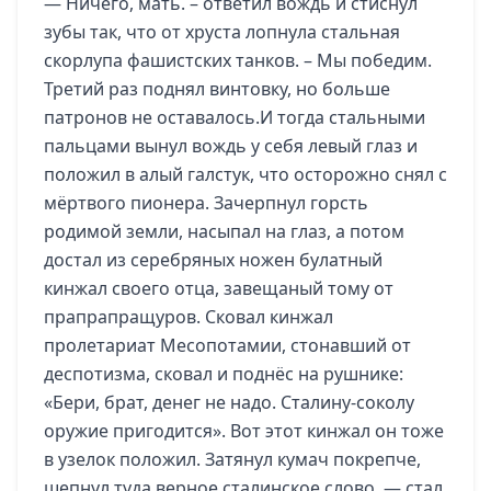
— Ничего, мать. – ответил вождь и стиснул
зубы так, что от хруста лопнула стальная
скорлупа фашистских танков. – Мы победим.
Третий раз поднял винтовку, но больше
патронов не оставалось.
И тогда стальными
пальцами вынул вождь у себя левый глаз и
положил в алый галстук, что осторожно снял с
мёртвого пионера. Зачерпнул горсть
родимой земли, насыпал на глаз, а потом
достал из серебряных ножен булатный
кинжал своего отца, завещаный тому от
прапрапращуров. Сковал кинжал
пролетариат Месопотамии, стонавший от
деспотизма, сковал и поднёс на рушнике:
«Бери, брат, денег не надо. Сталину-соколу
оружие пригодится». Вот этот кинжал он тоже
в узелок положил. Затянул кумач покрепче,
шепнул туда верное сталинское слово, — стал