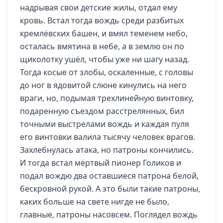
надрывая свои детские жилы, отдал ему
кровь. Встал тогда вождь среди разбитых
кремлёвских башен, и вмял теменем небо,
осталась вмятина в небе, а в землю он по
щиколотку ушёл, чтобы уже ни шагу назад.
Тогда косые от злобы, оскаленные, с головы
до ног в ядовитой слюне кинулись на него
враги, но, подымая трехлинейную винтовку,
подаренную съездом расстрелянных, бил
точными выстрелами вождь и каждая пуля
его винтовки валила тысячу человек врагов.
Захлебнулась атака, но патроны кончились.
И тогда встал мёртвый пионер Голиков и
подал вождю два оставшиеся патрона белой,
бескровной рукой. А это были такие патроны,
каких больше на свете нигде не было,
главные, патроны насовсем. Поглядел вождь