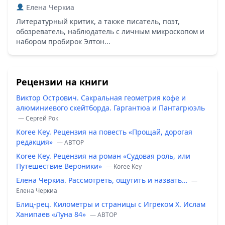
Елена Черкиа
Литературный критик, а также писатель, поэт,
обозреватель, наблюдатель с личным микроскопом и
набором пробирок Элтон...
Рецензии на книги
Виктор Острович. Сакральная геометрия кофе и
алюминиевого скейтборда. Гаргантюа и Пантагрюэль
— Сергей Рок
Koree Key. Рецензия на повесть «Прощай, дорогая
редакция»
— ABTOP
Koree Key. Рецензия на роман «Судовая роль, или
Путешествие Вероники»
— Koree Key
Елена Черкиа. Рассмотреть, ощутить и назвать…
—
Елена Черкиа
Блиц-рец. Километры и страницы с Игреком Х. Ислам
Ханипаев «Луна 84»
— ABTOP