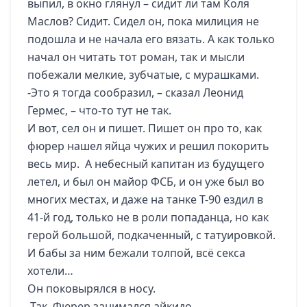
выпил, в окно глянул – сидит ли там Коля
Маслов? Сидит. Сидел он, пока милиция не
подошла и не начала его вязать. А как только
начал он читать тот роман, так и мысли
побежали мелкие, зубчатые, с мурашками.
-Это я тогда сообразил, – сказал Леонид
Гермес, – что-то тут не так.
И вот, сел он и пишет. Пишет он про то, как
фюрер нашел яйца чужих и решил покорить
весь мир. А небесный капитан из будущего
летел, и был он майор ФСБ, и он уже был во
многих местах, и даже на танке Т-90 ездил в
41-й год, только не в роли попаданца, но как
герой большой, подкаченный, с татуировкой.
И бабы за ним бежали толпой, всё секса
хотели…
Он поковырялся в носу.
-Так. Фюрер занимался айкидо.