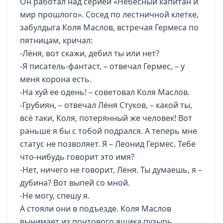
Он работал над серией «Небесный капитан и
мир прошлого». Сосед по лестничной клетке,
забулдыга Коля Маслов, встречая Гермеса по
пятницам, кричал:
-Лёня, вот скажи, дебил ты или нет?
-Я писатель-фантаст, – отвечал Гермес, – у
меня корона есть.
-На хуй ее одень! – советовал Коля Маслов.
-Грубиян, – отвечал Лёня Стуков, – какой ты,
всё таки, Коля, потерянный же человек! Вот
раньше я бы с тобой подрался. А теперь мне
статус не позволяет. Я – Леонид Гермес. Тебе
что-нибудь говорит это имя?
-Нет, ничего не говорит, Лёня. Ты думаешь, я –
дубина? Вот выпей со мной.
-Не могу, спешу я.
А стояли они в подъезде. Коля Маслов
вынимает из почтового ящика пузырь,