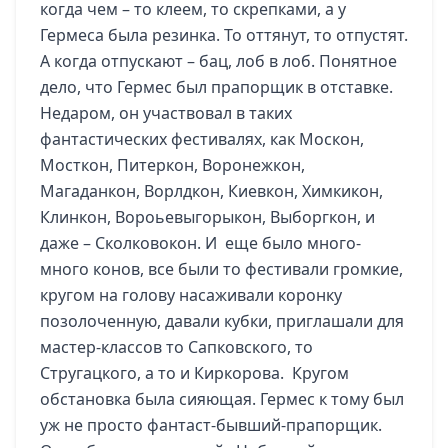
когда чем – то клеем, то скрепками, а у
Гермеса была резинка. То оттянут, то отпустят.
А когда отпускают – бац, лоб в лоб. Понятное
дело, что Гермес был прапорщик в отставке.
Недаром, он участвовал в таких
фантастических фестивалях, как Москон,
Мосткон, Питеркон, Воронежкон,
Магаданкон, Ворлдкон, Киевкон, Химкикон,
Клинкон, Вороьевыгорыкон, Выборгкон, и
даже – Сколковокон. И еще было много-
много конов, все были то фестивали громкие,
кругом на голову насаживали коронку
позолоченную, давали кубки, приглашали для
мастер-классов то Сапковского, то
Стругацкого, а то и Киркорова. Кругом
обстановка была сияющая. Гермес к тому был
уж не просто фантаст-бывший-прапорщик.