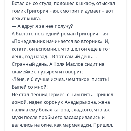
Встал он со стула, подошел к шкафу, отыскал
томик Григория Чая, смотрит и думает – вот
лежит книга.
— А вдруг я за нее получу?
А был это последний роман Григория Чая
«Понедельник начинается во вторник». И,
кстати, он вспомнил, что шел он еще в тот
день, год назад… В тот самый день. ..
Странный день. А Коля Маслов сидит на
скамейке с пузырём и говорит:
-Лёня, я б лучше исчез, чем такое писать!
Выпей со мной!
Не стал Леонид Гермес с ним пить. Пришёл
домой, надел корону с Анадырькона, жена
налила ему бокал кагора, сладкого, что аж
мухи после пробы его засахаривались и
валялись на окне, как мармеладки. Пришел,