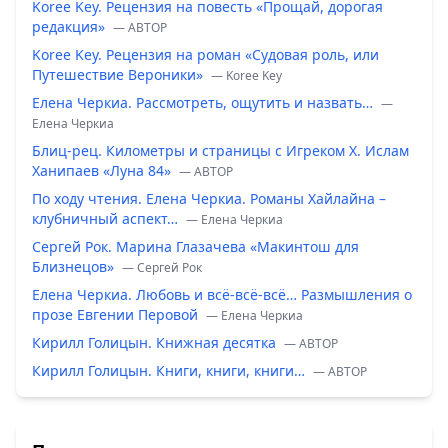
Koree Key. Рецензия на повесть «Прощай, дорогая
редакция»
— ABTOP
Koree Key. Рецензия на роман «Судовая роль, или
Путешествие Вероники»
— Koree Key
Елена Черкиа. Рассмотреть, ощутить и назвать…
—
Елена Черкиа
Блиц-рец. Километры и страницы с Игреком Х. Ислам
Ханипаев «Луна 84»
— ABTOP
По ходу чтения. Елена Черкиа. Романы Хайлайна –
клубничный аспект…
— Елена Черкиа
Сергей Рок. Марина Глазачева «Макинтош для
Близнецов»
— Сергей Рок
Елена Черкиа. Любовь и всё-всё-всё… Размышления о
прозе Евгении Перовой
— Елена Черкиа
Кирилл Голицын. Книжная десятка
— ABTOP
Кирилл Голицын. Книги, книги, книги…
— ABTOP