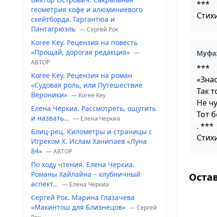
***
геометрия кофе и алюминиевого
Стих
скейтборда. Гаргантюа и
Пантагрюэль
— Сергей Рок
Koree Key. Рецензия на повесть
«Прощай, дорогая редакция»
—
Муфа
ABTOP
***
Koree Key. Рецензия на роман
«Знас
«Судовая роль, или Путешествие
Так 
Вероники»
— Koree Key
Не ч
Елена Черкиа. Рассмотреть, ощутить
Тот 
и назвать…
— Елена Черкиа
. ***
Блиц-рец. Километры и страницы с
Стих
Игреком Х. Ислам Ханипаев «Луна
84»
— ABTOP
По ходу чтения. Елена Черкиа.
Романы Хайлайна – клубничный
Оста
аспект…
— Елена Черкиа
Сергей Рок. Марина Глазачева
«Макинтош для Близнецов»
— Сергей