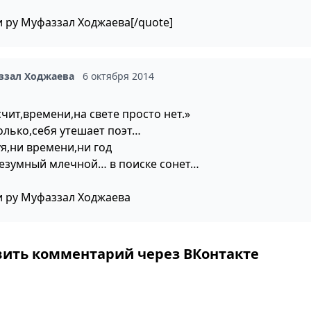
и ру Муфаззал Ходжаева[/quote]
ззал Ходжаева
6 октября 2014
чит,времени,на свете просто нет.»
только,себя утешает поэт…
уя,ни времени,ни год
безумный млечной… в поиске сонет…
и ру Муфаззал Ходжаева
вить комментарий через ВКонтакте