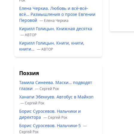
Рок
Елена Черкиа. Любовь и всё-всё-
всё… Размышления о прозе Евгении
Перовой
— Елена Черкиа
Кирилл Голицын. Книжная десятка
— ABTOP
Кирилл Голицын. Книги, книги,
книги…
— ABTOP
Поэзия
Тамила Синеева. Маски… подводят
глазки
— Сергей Рок
Ханапи Эбеккуев. Автобус в Майкоп
— Сергей Рок
Борис Суросевов. Нальчики и
директора
— Сергей Рок
Борис Суросевов. Нальчики-5
—
Сергей Рок