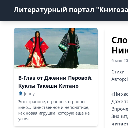
Литературный портал "Книгоз
Сло
Ник
6 мая 2
Стихи
В-Глаз от Дженни Перовой.
Автор:
Куклы Такеши Китано
Jenny
«Ни хво
Даже т
Это странное, странное, странное
кино… Таинственное и непонятное,
Впрочем
как новая игрушка, которую еще не
Значит,
успел...
читает