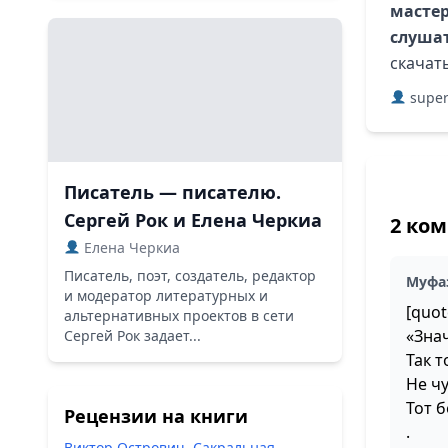
мастер
слушат
скачат
super
Писатель — писателю.
Сергей Рок и Елена Черкиа
2 ко
Елена Черкиа
Писатель, поэт, создатель, редактор
Муфа
и модератор литературных и
[quo
альтернативных проектов в сети
«Знач
Сергей Рок задает...
Так 
Не ч
Тот 
Рецензии на книги
.
Виктор Острович. Сакральная