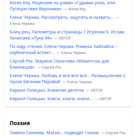
Koree Key. Рецензия на роман «Судовая роль, или
Путешествие Вероники»
— Koree Key
Елена Черкиа. Рассмотреть, ощутить и назвать…
—
Елена Черкиа
Блиц-рец. Километры и страницы с Игреком Х. Ислам
Ханипаев «Луна 84»
— ABTOP
По ходу чтения. Елена Черкиа. Романы Хайлайна –
клубничный аспект…
— Елена Черкиа
Сергей Рок. Марина Глазачева «Макинтош для
Близнецов»
— Сергей Рок
Елена Черкиа. Любовь и всё-всё-всё… Размышления о
прозе Евгении Перовой
— Елена Черкиа
Кирилл Голицын. Книжная десятка
— ABTOP
Кирилл Голицын. Книги, книги, книги…
— ABTOP
Поэзия
Тамила Синеева. Маски… подводят глазки
— Сергей Рок