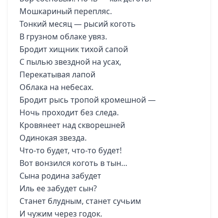
Мошкариный перепляс.
Тонкий месяц — рысий коготь
В грузном облаке увяз.
Бродит хищник тихой сапой
С пылью звездной на усах,
Перекатывая лапой
Облака на небесах.
Бродит рысь тропой кромешной —
Ночь проходит без следа.
Кровянеет над скворешней
Одинокая звезда.
Что-то будет, что-то будет!
Вот вонзился коготь в тын…
Сына родина забудет
Иль ее забудет сын?
Станет блудным, станет сучьим
И чужим через годок.