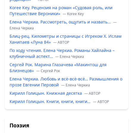
Koree Key. Рецензия на роман «Судовая роль, или
Путешествие Вероники»
— Koree Key
Елена Черкиа. Рассмотреть, ощутить и назвать…
—
Елена Черкиа
Блиц-рец. Километры и страницы с Игреком Х. Ислам
Ханипаев «Луна 84»
— ABTOP
По ходу чтения. Елена Черкиа. Романы Хайлайна –
клубничный аспект…
— Елена Черкиа
Сергей Рок. Марина Глазачева «Макинтош для
Близнецов»
— Сергей Рок
Елена Черкиа. Любовь и всё-всё-всё… Размышления о
прозе Евгении Перовой
— Елена Черкиа
Кирилл Голицын. Книжная десятка
— ABTOP
Кирилл Голицын. Книги, книги, книги…
— ABTOP
Поэзия