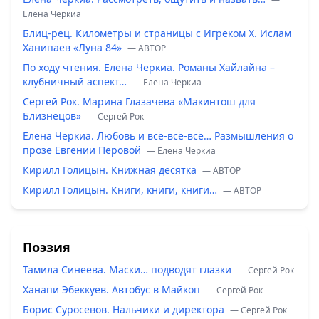
Елена Черкиа
Блиц-рец. Километры и страницы с Игреком Х. Ислам
Ханипаев «Луна 84»
— ABTOP
По ходу чтения. Елена Черкиа. Романы Хайлайна –
клубничный аспект…
— Елена Черкиа
Сергей Рок. Марина Глазачева «Макинтош для
Близнецов»
— Сергей Рок
Елена Черкиа. Любовь и всё-всё-всё… Размышления о
прозе Евгении Перовой
— Елена Черкиа
Кирилл Голицын. Книжная десятка
— ABTOP
Кирилл Голицын. Книги, книги, книги…
— ABTOP
Поэзия
Тамила Синеева. Маски… подводят глазки
— Сергей Рок
Ханапи Эбеккуев. Автобус в Майкоп
— Сергей Рок
Борис Суросевов. Нальчики и директора
— Сергей Рок