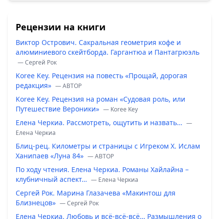
Рецензии на книги
Виктор Острович. Сакральная геометрия кофе и
алюминиевого скейтборда. Гаргантюа и Пантагрюэль
— Сергей Рок
Koree Key. Рецензия на повесть «Прощай, дорогая
редакция»
— ABTOP
Koree Key. Рецензия на роман «Судовая роль, или
Путешествие Вероники»
— Koree Key
Елена Черкиа. Рассмотреть, ощутить и назвать…
—
Елена Черкиа
Блиц-рец. Километры и страницы с Игреком Х. Ислам
Ханипаев «Луна 84»
— ABTOP
По ходу чтения. Елена Черкиа. Романы Хайлайна –
клубничный аспект…
— Елена Черкиа
Сергей Рок. Марина Глазачева «Макинтош для
Близнецов»
— Сергей Рок
Елена Черкиа. Любовь и всё-всё-всё… Размышления о