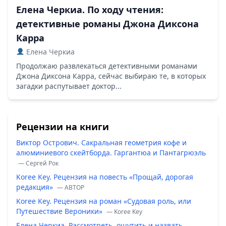
Елена Черкиа. По ходу чтения:
детективные романы Джона Диксона
Карра
Елена Черкиа
Продолжаю развлекаться детективными романами
Джона Диксона Карра, сейчас выбираю те, в которых
загадки распутывает доктор...
Рецензии на книги
Виктор Острович. Сакральная геометрия кофе и
алюминиевого скейтборда. Гаргантюа и Пантагрюэль
— Сергей Рок
Koree Key. Рецензия на повесть «Прощай, дорогая
редакция»
— ABTOP
Koree Key. Рецензия на роман «Судовая роль, или
Путешествие Вероники»
— Koree Key
Елена Черкиа. Рассмотреть, ощутить и назвать…
—