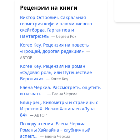
Рецензии на книги
Виктор Острович. Сакральная
геометрия кофе и алюминиевого
скейтборда. Гаргантюа и
Пантагрюэль
— Сергей Рок
Koree Key. Рецензия на повесть
«Прощай, дорогая редакция»
—
ABTOP
Koree Key. Рецензия на роман
«Судовая роль, или Путешествие
Вероники»
— Koree Key
Елена Черкиа. Рассмотреть, ощутить
и назвать…
— Елена Черкиа
Блиц-рец. Километры и страницы с
Игреком Х. Ислам Ханипаев «Луна
84»
— ABTOP
По ходу чтения. Елена Черкиа.
Романы Хайлайна – клубничный
аспект…
— Елена Черкиа