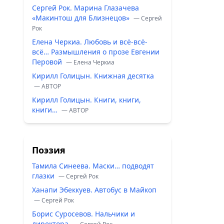
Сергей Рок. Марина Глазачева
«Макинтош для Близнецов»
— Сергей
Рок
Елена Черкиа. Любовь и всё-всё-
всё… Размышления о прозе Евгении
Перовой
— Елена Черкиа
Кирилл Голицын. Книжная десятка
— ABTOP
Кирилл Голицын. Книги, книги,
книги…
— ABTOP
Поэзия
Тамила Синеева. Маски… подводят
глазки
— Сергей Рок
Ханапи Эбеккуев. Автобус в Майкоп
— Сергей Рок
Борис Суросевов. Нальчики и
директора