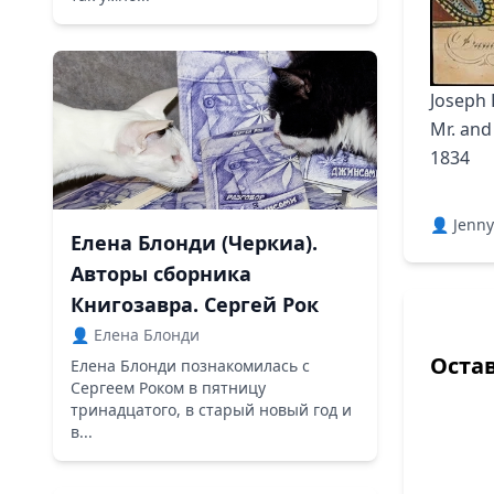
Joseph 
Mr. and
1834
👤 Jenny
Елена Блонди (Черкиа).
Авторы сборника
Книгозавра. Сергей Рок
👤 Елена Блонди
Оста
Елена Блонди познакомилась с
Сергеем Роком в пятницу
тринадцатого, в старый новый год и
в...